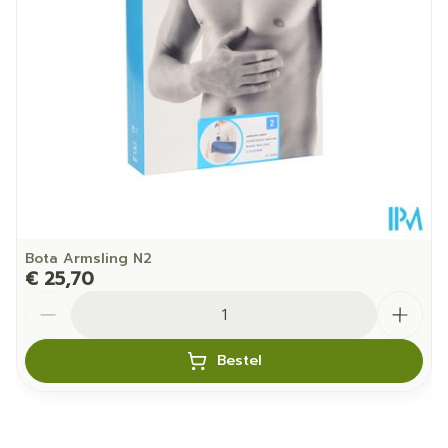
Kamertemperatuur (15°C -
Behoud
25°C)
Bota Armsling N2
€ 25,70
Aantal
Bestel