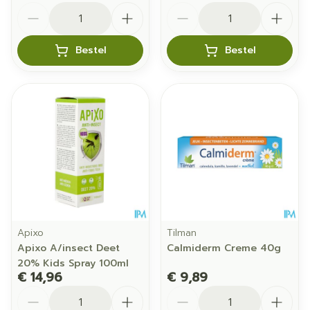
Aantal
Aantal
Bestel
Bestel
Apixo
Tilman
Apixo A/insect Deet
Calmiderm Creme 40g
20% Kids Spray 100ml
€ 14,96
€ 9,89
Aantal
Aantal