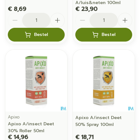
A/luis&neten 100ml
€ 8,69
€ 23,90
Aantal
Aantal
Bestel
Bestel
Apixo
Apixo A/insect Deet
Apixo A/insect Deet
50% Spray 100ml
30% Roller 50ml
€ 14,96
€ 18,71