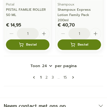
Pistal
Shampoux
PISTAL FAMILIE ROLLER
Shampoux Express
50 ML
Lotion Family Pack
200ml
€ 14,95
€ 40,70
Aantal
Aantal
Bestel
Bestel
Toon
per pagina
Pagina's
U lees momenteel pagina
Pagina
Pagina
Pagina
1
2
3
...
15
Neem contact met ons op