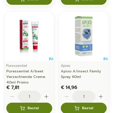
Puressentiel
Apixo
Puressentiel A/beet
Apixo A/insect Family
Verzachtende Creme
Spray 60ml
40ml Promo
€ 7,81
€ 14,96
Aantal
Aantal
Bestel
Bestel