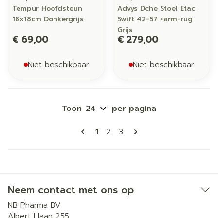
Tempur Hoofdsteun
Advys Dche Stoel Etac
18x18cm Donkergrijs
Swift 42-57 +arm-rug
Grijs
€ 69,00
€ 279,00
Niet beschikbaar
Niet beschikbaar
Toon
per pagina
Pagina's
U lees momenteel pagina
Pagina
Pagina
1
2
3
Neem contact met ons op
NB Pharma BV
Albert I laan 255