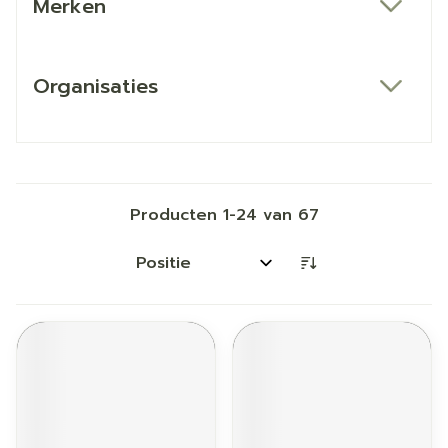
Merken
filter
Organisaties
filter
Producten
1
-
24
van
67
Sorteer op: