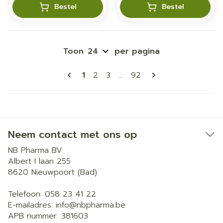
Bestel
Bestel
Toon
per pagina
Pagina's
U lees momenteel pagina
Pagina
Pagina
Pagina
1
2
3
...
92
Neem contact met ons op
NB Pharma BV
Albert I laan 255
8620
Nieuwpoort (Bad)
Telefoon:
058 23 41 22
E-mailadres:
info@
nbpharma.be
APB nummer:
381603