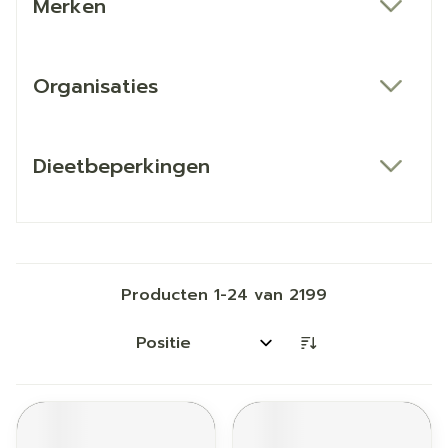
Merken
filter
Organisaties
filter
Dieetbeperkingen
filter
Producten
1
-
24
van
2199
Sorteer op: