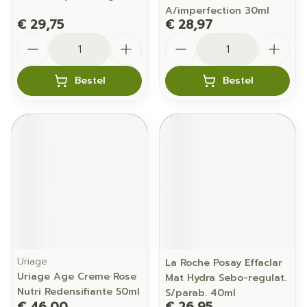
A/imperfection 30ml
€ 29,75
€ 28,97
Aantal
Aantal
Bestel
Bestel
Uriage
La Roche Posay Effaclar
Uriage Age Creme Rose
Mat Hydra Sebo-regulat.
Nutri Redensifiante 50ml
S/parab. 40ml