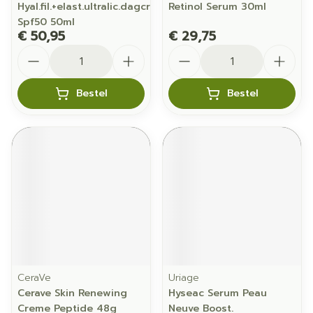
Hyal.fil.+elast.ultralic.dagcr
Retinol Serum 30ml
Spf50 50ml
€ 50,95
€ 29,75
Aantal
Aantal
Bestel
Bestel
CeraVe
Uriage
Cerave Skin Renewing
Hyseac Serum Peau
Creme Peptide 48g
Neuve Boost.