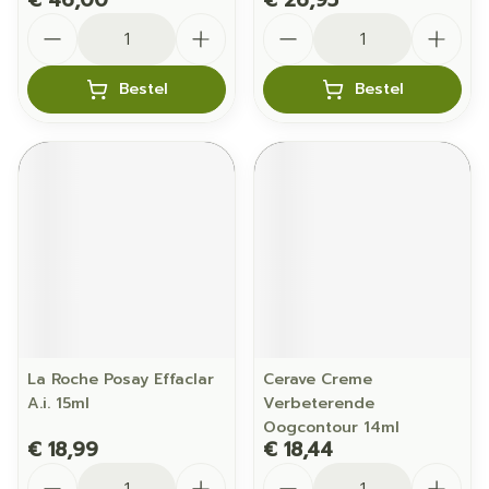
€ 46,00
€ 26,95
Aantal
Aantal
Bestel
Bestel
La Roche Posay Effaclar
Cerave Creme
A.i. 15ml
Verbeterende
Oogcontour 14ml
€ 18,99
€ 18,44
Aantal
Aantal