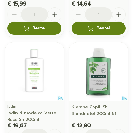
€ 15,99
€ 14,64
Aantal
Aantal
Bestel
Bestel
Isdin
Klorane Capil. Sh
Isdin Nutradeica Vette
Brandnetel 200ml Nf
Roos Sh 200ml
€ 19,67
€ 12,80
Aantal
Aantal