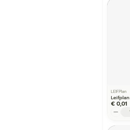
LEIFPlan
Leifpla
€ 0,01
Aantal