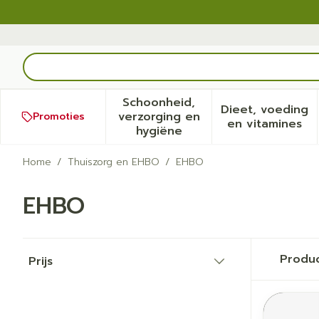
Ga naar de inhoud
Product, merk, categorie...
Schoonheid,
Dieet, voeding
verzorging en
Promoties
Toon submenu voor Schoonh
Toon sub
en vitamines
hygiëne
Home
/
Thuiszorg en EHBO
/
EHBO
EHBO
Doorgaan naar productlijst
Produ
Prijs
filter