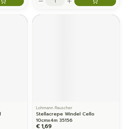
Lohmann Rauscher
l
Stellacrepe Windel Cello
10cmx4m 35156
€ 1,69