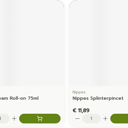
Nippes
eam Roll-on 75ml
Nippes Splinterpincet
€ 11,89
Aantal