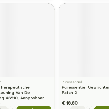
o
Puressentiel
Therapeutische
Puressentiel Gewricht
teuning Van De
Patch 2
og 48510, Aanpasbaar
5
€ 18,80
Aantal