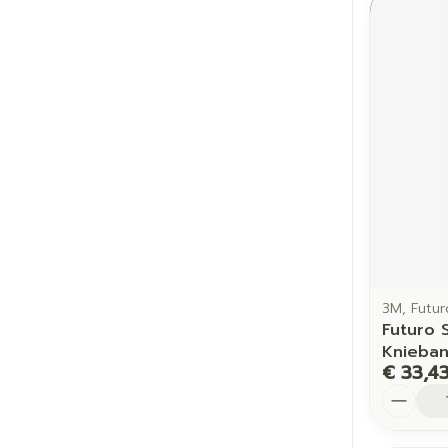
3M, Futur
Futuro 
Knieba
€ 33,4
Aantal