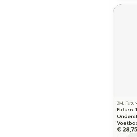
3M, Futur
Futuro 
Onders
Voetbo
€ 28,7
Aantal