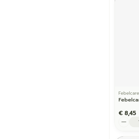
Febelcar
Febelca
€ 8,45
Aantal