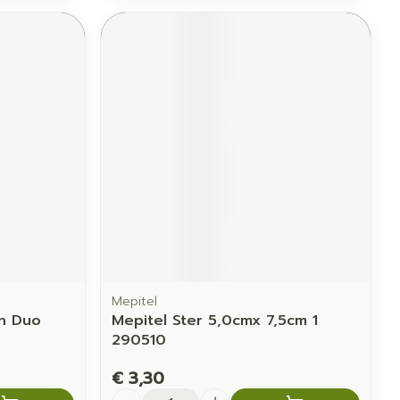
Mepitel
en Duo
Mepitel Ster 5,0cmx 7,5cm 1
290510
€ 3,30
Aantal