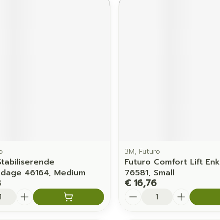
o
3M, Futuro
Stabiliserende
Futuro Comfort Lift En
ndage 46164, Medium
76581, Small
3
€ 16,76
Aantal