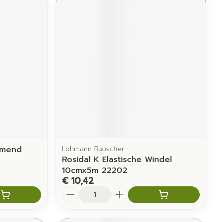
rmend
Lohmann Rauscher
Rosidal K Elastische Windel
10cmx5m 22202
€ 10,42
Aantal