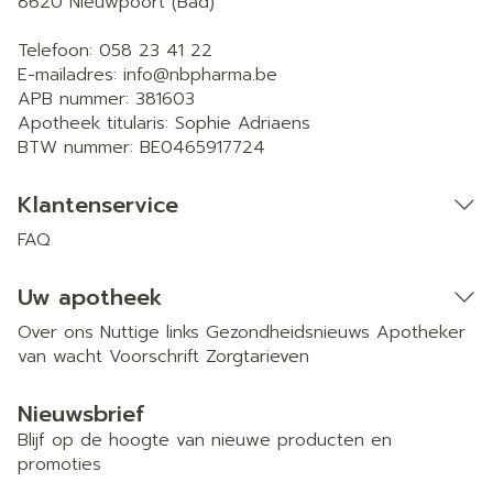
8620
Nieuwpoort (Bad)
Telefoon:
058 23 41 22
E-mailadres:
info@
nbpharma.be
APB nummer:
381603
Apotheek titularis:
Sophie Adriaens
BTW nummer:
BE0465917724
Klantenservice
FAQ
Uw apotheek
Over ons
Nuttige links
Gezondheidsnieuws
Apotheker
van wacht
Voorschrift
Zorgtarieven
Nieuwsbrief
Blijf op de hoogte van nieuwe producten en
promoties