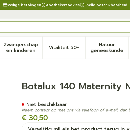
Veilige betalingen
Apothekersadvies
Snelle beschikbaarheid
Zwangerschap
Natuur
Vitaliteit 50+
eid, verzorging en hygiëne categorie
menu voor Dieet, voeding en vitamines categorie
Toon submenu voor Zwangerschap en kinder
Toon submenu voor Vitalite
Toon sub
en kinderen
geneeskunde
o N3
Botalux 140 Maternity 
Niet beschikbaar
Neem contact op met ons via telefoon of e-mail, dan
€ 30,50
Verwittig mij als het product terug in 