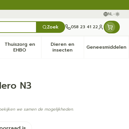
NL
Oversc
Talen
Zoek
058 23 41 22
Klant menu
Thuiszorg en
Dieren en
Geneesmiddelen
en categorie
it 50+ categorie
menu voor Natuur geneeskunde categorie
Toon submenu voor Thuiszorg en EHBO categ
Toon submenu voor Dieren 
Toon sub
EHBO
insecten
Nero N3
 bekijken we samen de mogelijkheden.
voorraad is