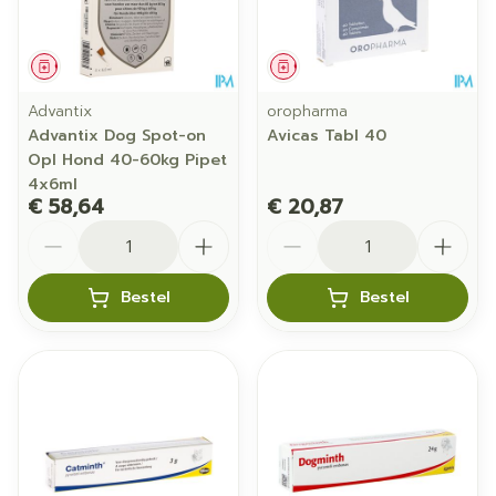
Geneesmiddel
Geneesmiddel
Advantix
oropharma
Advantix Dog Spot-on
Avicas Tabl 40
Opl Hond 40-60kg Pipet
4x6ml
€ 58,64
€ 20,87
Aantal
Aantal
Bestel
Bestel