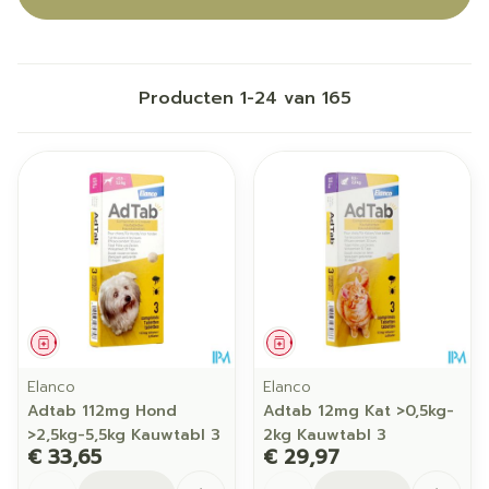
Producten
1
-
24
van
165
Geneesmiddel
Geneesmiddel
Elanco
Elanco
Adtab 112mg Hond
Adtab 12mg Kat >0,5kg-
>2,5kg-5,5kg Kauwtabl 3
2kg Kauwtabl 3
€ 33,65
€ 29,97
Aantal
Aantal