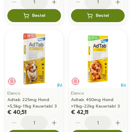
Bestel
Bestel
Geneesmiddel
Geneesmiddel
Elanco
Elanco
Adtab 225mg Hond
Adtab 450mg Hond
>5,5kg-11kg Kauwtabl 3
>11kg-22kg Kauwtabl 3
€ 40,51
€ 42,11
Aantal
Aantal