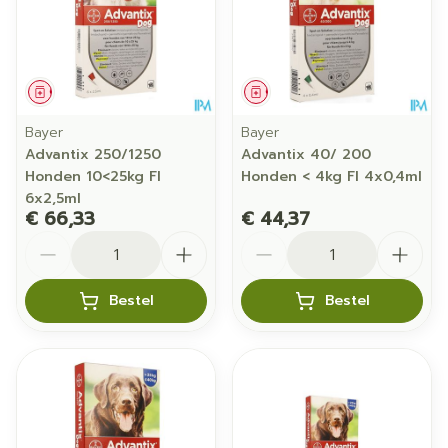
Geneesmiddel
Geneesmiddel
Bayer
Bayer
Advantix 250/1250
Advantix 40/ 200
Honden 10<25kg Fl
Honden < 4kg Fl 4x0,4ml
6x2,5ml
€ 66,33
€ 44,37
Aantal
Aantal
Bestel
Bestel