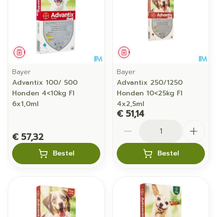
Geneesmiddel
Geneesmiddel
Bayer
Bayer
Advantix 100/ 500
Advantix 250/1250
Honden 4<10kg Fl
Honden 10<25kg Fl
6x1,0ml
4x2,5ml
€ 51,14
Aantal
€ 57,32
Bestel
Bestel