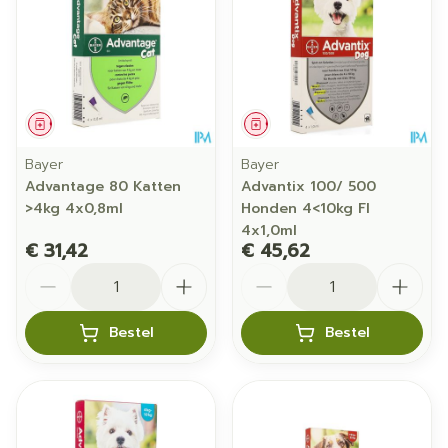
Geneesmiddel
Geneesmiddel
Bayer
Bayer
Advantage 80 Katten
Advantix 100/ 500
>4kg 4x0,8ml
Honden 4<10kg Fl
4x1,0ml
€ 31,42
€ 45,62
Aantal
Aantal
Bestel
Bestel