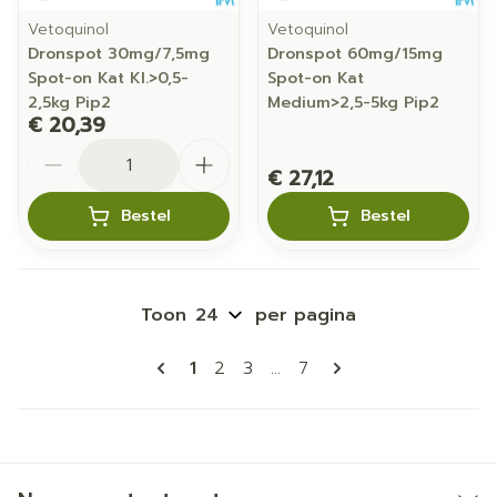
Vetoquinol
Vetoquinol
Dronspot 30mg/7,5mg
Dronspot 60mg/15mg
Spot-on Kat Kl.>0,5-
Spot-on Kat
2,5kg Pip2
Medium>2,5-5kg Pip2
€ 20,39
Aantal
€ 27,12
Bestel
Bestel
Toon
per pagina
Pagina's
U lees momenteel pagina
Pagina
Pagina
Pagina
1
2
3
...
7