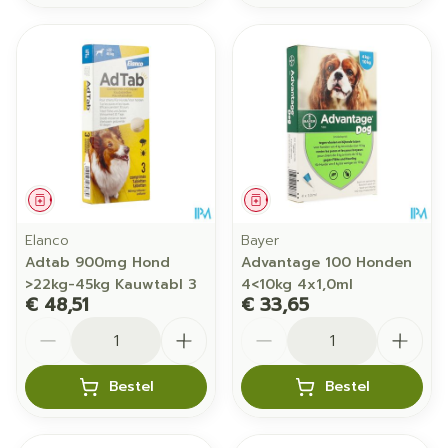
Geneesmiddel
Geneesmiddel
Elanco
Bayer
Adtab 900mg Hond
Advantage 100 Honden
>22kg-45kg Kauwtabl 3
4<10kg 4x1,0ml
€ 48,51
€ 33,65
Aantal
Aantal
Bestel
Bestel