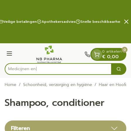
Dia 2 van 2
Ga naar de inhoud
Veilige betalingen
Apothekersadvies
Snelle beschikbaarheid
0
0 artikelen
Menu
€ 0,00
Zoek
Product, merk, categorie...
Home
/
Schoonheid, verzorging en hygiëne
/
Haar en Hoofd
Shampoo, conditioner
Filteren