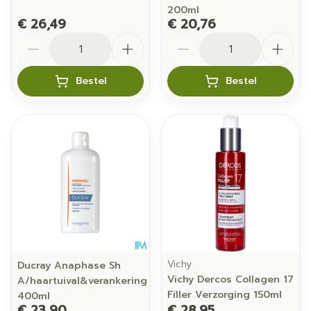
200ml
€ 26,49
€ 20,76
Aantal
Aantal
Bestel
Bestel
Vichy
Ducray Anaphase Sh
Vichy Dercos Collagen 17
A/haartuival&verankering
Filler Verzorging 150ml
400ml
€ 23,90
€ 28,95