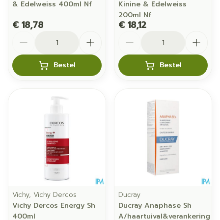
& Edelweiss 400ml Nf
Kinine & Edelweiss
200ml Nf
€ 18,78
€ 18,12
Aantal
Aantal
Bestel
Bestel
Vichy, Vichy Dercos
Ducray
Vichy Dercos Energy Sh
Ducray Anaphase Sh
400ml
A/haartuival&verankering