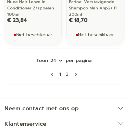
Nuxe Hair Leave In
Ecrinal Verstevigende
Conditioner Z/spoelen
Shampoo Man Anp2+ Fl
100ml
200ml
€ 23,84
€ 18,70
Niet beschikbaar
Niet beschikbaar
Toon
per pagina
Pagina's
U lees momenteel pagina
Pagina
1
2
Neem contact met ons op
Klantenservice