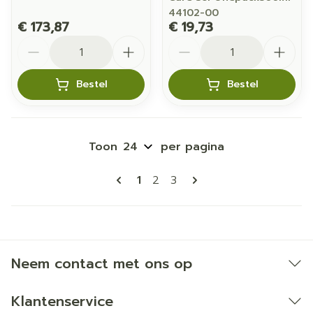
44102-00
€ 173,87
€ 19,73
Aantal
Aantal
Bestel
Bestel
Toon
per pagina
Pagina's
U lees momenteel pagina
Pagina
Pagina
1
2
3
Neem contact met ons op
Klantenservice