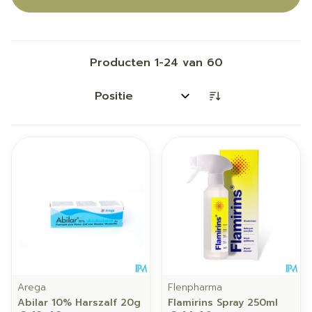
Producten
1
-
24
van
60
Sorteer op:
Arega
Flenpharma
Abilar 10% Harszalf 20g
Flamirins Spray 250ml