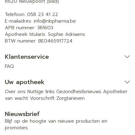
8620
Nieuwpoort (Bad)
Telefoon:
058 23 41 22
E-mailadres:
info@
nbpharma.be
APB nummer:
381603
Apotheek titularis:
Sophie Adriaens
BTW nummer:
BE0465917724
Klantenservice
FAQ
Uw apotheek
Over ons
Nuttige links
Gezondheidsnieuws
Apotheker
van wacht
Voorschrift
Zorgtarieven
Nieuwsbrief
Blijf op de hoogte van nieuwe producten en
promoties