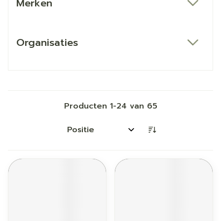
Merken
filter
Organisaties
filter
Producten
1
-
24
van
65
Sorteer op: