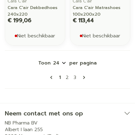
Cara C'air
Cara C'air
Cara C'air Dekbedhoes
Cara C'air Matrashoes
240x220
100x200x20
€ 199,06
€ 113,44
Niet beschikbaar
Niet beschikbaar
Toon
per pagina
Pagina's
U lees momenteel pagina
Pagina
Pagina
1
2
3
Neem contact met ons op
NB Pharma BV
Albert I laan 255