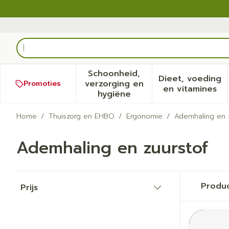
Ga naar de inhoud
Product, merk, categorie...
Schoonheid,
Dieet, voeding
verzorging en
Promoties
Toon submenu voor Schoonh
Toon sub
en vitamines
hygiëne
Home
/
Thuiszorg en EHBO
/
Ergonomie
/
Ademhaling en 
Ademhaling en zuurstof
Doorgaan naar productlijst
Produ
Prijs
filter