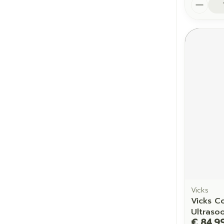
Aantal
Vicks
Vicks C
Ultraso
€ 84,9