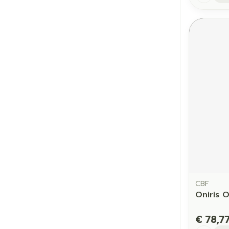
CBF
Oniris 
€ 78,7