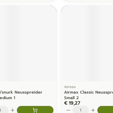
Airmax
/snurk Neusspreider
Airmax Classic Neusspr
edium 1
Small 2
€ 19,27
Aantal