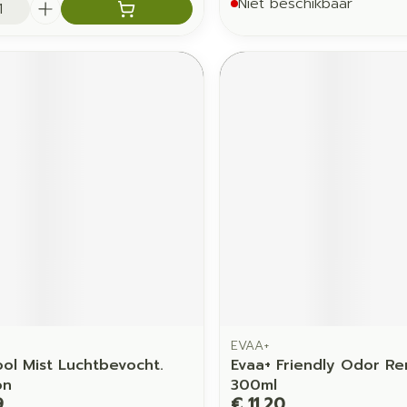
Niet beschikbaar
EVAA+
ool Mist Luchtbevocht.
Evaa+ Friendly Odor R
on
300ml
9
€ 11,20