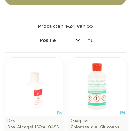
Producten
1
-
24
van
55
Sorteer op:
Dax
Qualiphar
Dax Alcogel 150ml 0495
Chlorhexidini Gluconas