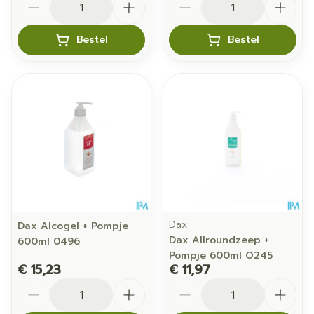
Bestel
Bestel
Dax
Dax Alcogel + Pompje
Dax Allroundzeep +
600ml 0496
Pompje 600ml O245
€ 15,23
€ 11,97
Aantal
Aantal