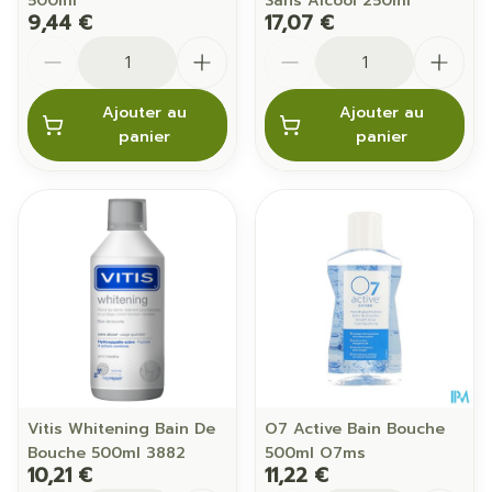
500ml
Sans Alcool 250ml
9,44 €
17,07 €
Quantité
Quantité
Ajouter au
Ajouter au
panier
panier
Vitis Whitening Bain De
O7 Active Bain Bouche
Bouche 500ml 3882
500ml O7ms
10,21 €
11,22 €