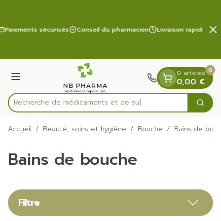
Diapositive 2 de 2
Aller au contenu
Paiements sécurisés
Conseil du pharmacien
Livraison rapide
0
0 articles
Menu
0,00 €
Recherche de
Cherc
Rechercher
Accueil
/
Beauté, soins et hygiène
/
Bouche
/
Bains de bou
Bains de bouche
Filtre