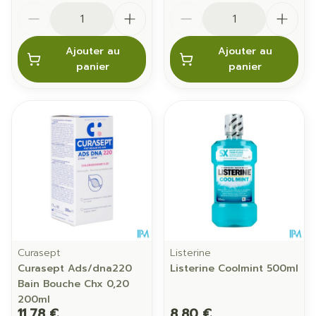
Quantité
Quantité
Ajouter au
Ajouter au
panier
panier
Curasept
Listerine
Curasept Ads/dna220
Listerine Coolmint 500ml
Bain Bouche Chx 0,20
200ml
11,78 €
8,80 €