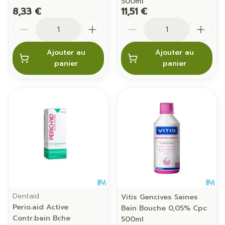
500ml
8,33 €
11,51 €
Quantité
Quantité
Ajouter au
Ajouter au
panier
panier
Dentaid
Vitis Gencives Saines
Perio.aid Active
Bain Bouche 0,05% Cpc
Contr.bain Bche
500ml