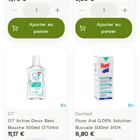
Quantité
Quantité
Ajouter au
Ajouter au
panier
panier
O7
Dentaid
O7 Active Doux Bain
Fluor Aid 0,05% Solution
Bouche 500ml O704nl
Buccale 500ml 3104
11,17 €
6,80 €