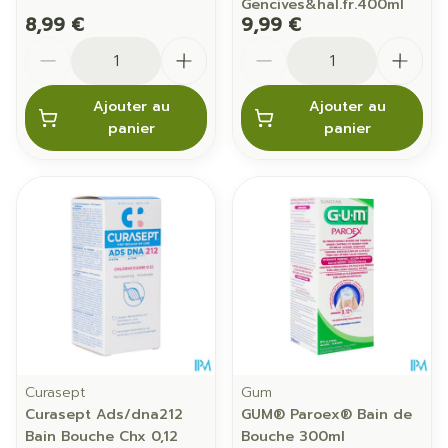
Gencives&hal.fr.400ml
8,99 €
9,99 €
Quantité
Quantité
Ajouter au
Ajouter au
panier
panier
Curasept
Gum
Curasept Ads/dna212
GUM® Paroex® Bain de
Bain Bouche Chx 0,12
Bouche 300ml