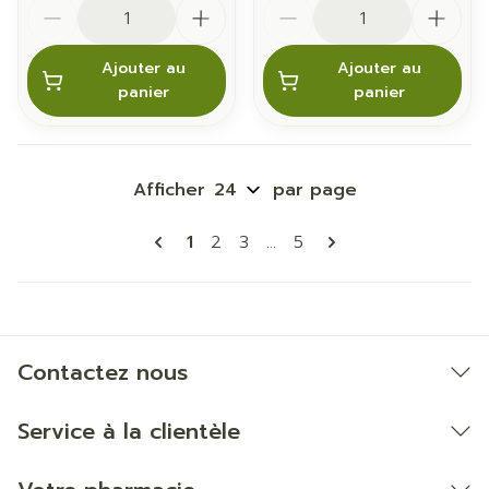
Quantité
Quantité
Ajouter au
Ajouter au
panier
panier
Afficher
par page
Pages
Vous lisez actuellement la page
Page
Page
Page
1
2
3
...
5
Contactez nous
Service à la clientèle