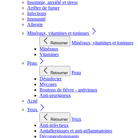
Insomnie, anxiété et stress
Arrêter de fumer
Infections
Immunité
Allergie
Minéraux, vitamines et toniques
Minéraux, vitamines et toniques
Retourner
Minéraux
Vitamines
Peau
Peau
Retourner
Désinfecter
Mycoses
Boutons de fièvre - antiviraux
Anti-prurigneux
Acné
Yeux
Yeux
Retourner
Anti-infectieux
Antiallergiques et anti-inflammatoires
Décongestionnnants