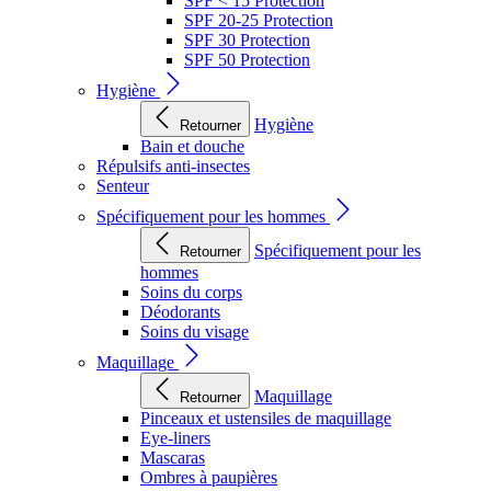
SPF < 15 Protection
SPF 20-25 Protection
SPF 30 Protection
SPF 50 Protection
Hygiène
Hygiène
Retourner
Bain et douche
Répulsifs anti-insectes
Senteur
Spécifiquement pour les hommes
Spécifiquement pour les
Retourner
hommes
Soins du corps
Déodorants
Soins du visage
Maquillage
Maquillage
Retourner
Pinceaux et ustensiles de maquillage
Eye-liners
Mascaras
Ombres à paupières