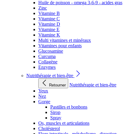
Huile de poisson - omega 3-6-9 - acides gras
Zinc
Vitamine B
Vitamine C
Vitamine D
Vitamine E
Vitamine K
Multi vitamines et minéraux
Vitamines pour enfants
Glucosamine
Curcuma
Collagène
Enzymes
Nutrithérapie et bien-être
Nutrithérapie et bien-être
Retourner
Yeux
Nez
Gorge
Pastilles et bonbons
Sirop
Spray
Os, muscles et articulations
Cholésterol
Flore intestinale - métabolisme - digestion