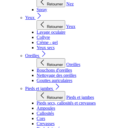
Nez
Retourner
Spray
Yeux
Yeux
Retourner
Lavage oculaire
Collyre
Crème - gel
Yeux secs
Oreilles
Oreilles
Retourner
Bouchons d'oreilles
Nettoyage des oreilles
Gouttes auriculaires
Pieds et jambes
Pieds et jambes
Retourner
Pieds secs, callosités et crevasses
Ampoules
Callosités
Cors
Crevasses