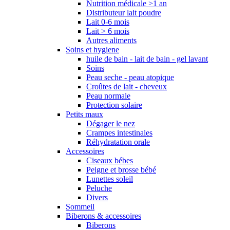
Nutrition médicale >1 an
Distributeur lait poudre
Lait 0-6 mois
Lait > 6 mois
Autres aliments
Soins et hygiene
huile de bain - lait de bain - gel lavant
Soins
Peau seche - peau atopique
Croûtes de lait - cheveux
Peau normale
Protection solaire
Petits maux
Dégager le nez
Crampes intestinales
Réhydratation orale
Accessoires
Ciseaux bébes
Peigne et brosse bébé
Lunettes soleil
Peluche
Divers
Sommeil
Biberons & accessoires
Biberons