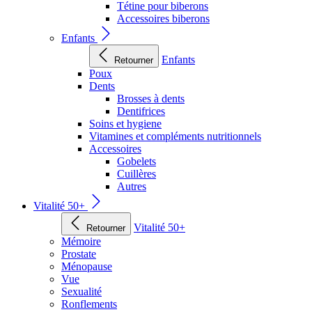
Tétine pour biberons
Accessoires biberons
Enfants
Enfants
Retourner
Poux
Dents
Brosses à dents
Dentifrices
Soins et hygiene
Vitamines et compléments nutritionnels
Accessoires
Gobelets
Cuillères
Autres
Vitalité 50+
Vitalité 50+
Retourner
Mémoire
Prostate
Ménopause
Vue
Sexualité
Ronflements