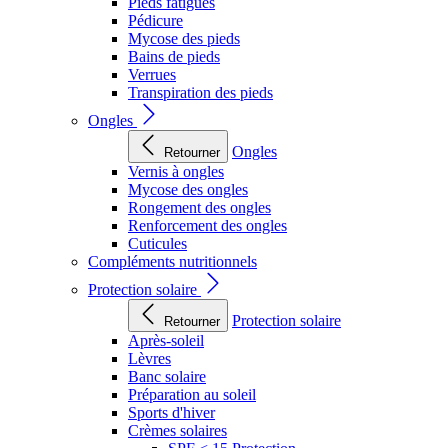
Pieds fatigués
Pédicure
Mycose des pieds
Bains de pieds
Verrues
Transpiration des pieds
Ongles
Ongles
Retourner
Vernis à ongles
Mycose des ongles
Rongement des ongles
Renforcement des ongles
Cuticules
Compléments nutritionnels
Protection solaire
Protection solaire
Retourner
Après-soleil
Lèvres
Banc solaire
Préparation au soleil
Sports d'hiver
Crèmes solaires