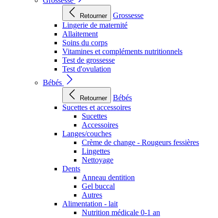
Grossesse
Grossesse
Retourner
Lingerie de maternité
Allaitement
Soins du corps
Vitamines et compléments nutritionnels
Test de grossesse
Test d'ovulation
Bébés
Bébés
Retourner
Sucettes et accessoires
Sucettes
Accessoires
Langes/couches
Crème de change - Rougeurs fessières
Lingettes
Nettoyage
Dents
Anneau dentition
Gel buccal
Autres
Alimentation - lait
Nutrition médicale 0-1 an