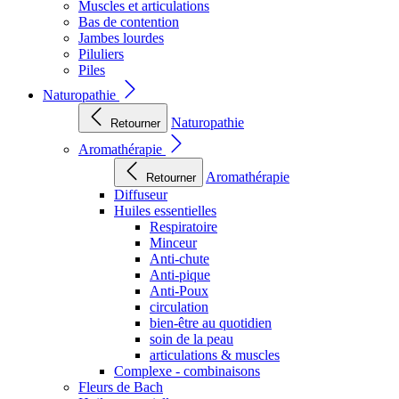
Muscles et articulations
Bas de contention
Jambes lourdes
Piluliers
Piles
Naturopathie
Naturopathie
Retourner
Aromathérapie
Aromathérapie
Retourner
Diffuseur
Huiles essentielles
Respiratoire
Minceur
Anti-chute
Anti-pique
Anti-Poux
circulation
bien-être au quotidien
soin de la peau
articulations & muscles
Complexe - combinaisons
Fleurs de Bach