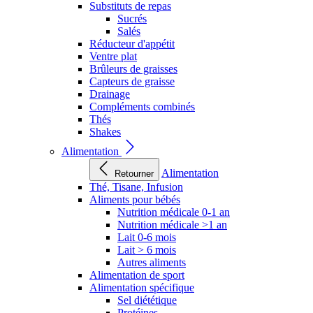
Substituts de repas
Sucrés
Salés
Réducteur d'appétit
Ventre plat
Brûleurs de graisses
Capteurs de graisse
Drainage
Compléments combinés
Thés
Shakes
Alimentation
Alimentation
Retourner
Thé, Tisane, Infusion
Aliments pour bébés
Nutrition médicale 0-1 an
Nutrition médicale >1 an
Lait 0-6 mois
Lait > 6 mois
Autres aliments
Alimentation de sport
Alimentation spécifique
Sel diététique
Protéines