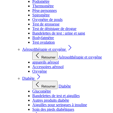
Podomètre
Thermomètre
Pèse-personnes
Spiromètre
Oxymètre de pouls
Test de grossesse
Test de dépistage de drogue
Bandelettes de test : urine et sang
Bodyfatmètre
Test ovulation
Aérosolthérapie et oxygène
Aérosolthérapie et oxygène
Retourner
appareils aérosol
Accessoires aérosol
Oxygène
Diabète
Diabète
Retourner
Glucomètre
Bandelettes de test et aiguilles
Autres produits diabète
Aiguilles pour seringues à insuline
Soin des pieds diabétiques