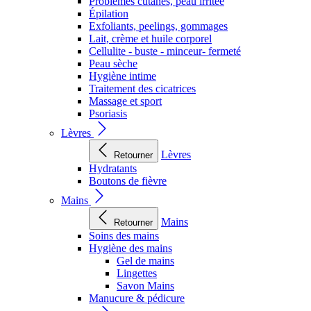
Problèmes cutanés, peau irritée
Épilation
Exfoliants, peelings, gommages
Lait, crème et huile corporel
Cellulite - buste - minceur- fermeté
Peau sèche
Hygiène intime
Traitement des cicatrices
Massage et sport
Psoriasis
Lèvres
Lèvres
Retourner
Hydratants
Boutons de fièvre
Mains
Mains
Retourner
Soins des mains
Hygiène des mains
Gel de mains
Lingettes
Savon Mains
Manucure & pédicure