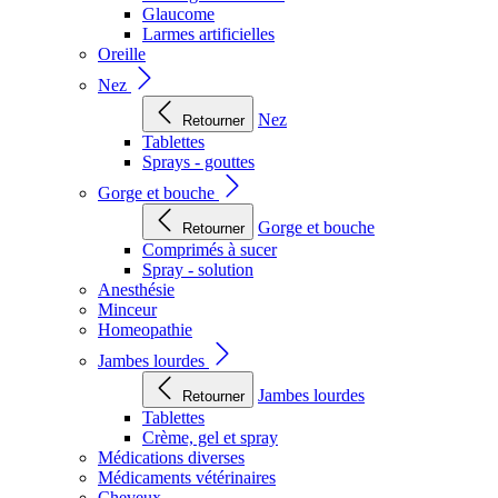
Glaucome
Larmes artificielles
Oreille
Nez
Nez
Retourner
Tablettes
Sprays - gouttes
Gorge et bouche
Gorge et bouche
Retourner
Comprimés à sucer
Spray - solution
Anesthésie
Minceur
Homeopathie
Jambes lourdes
Jambes lourdes
Retourner
Tablettes
Crème, gel et spray
Médications diverses
Médicaments vétérinaires
Cheveux