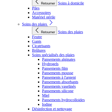
Soins à domicile
Retourner
Piles
Accessoires
Matériel stérile
Soins des plaies
Soins des plaies
Retourner
Feutre
Gants
Cicatrisants
Brûlures
Soins spécialisés des plaies
Pansements alginates
Hydrogels
Pansements film
Pansements mousse
Pansements à l'argent
Pansements absorbants
Pansements vaselinés
Pansements silicone
Miel
Pansements hydrocolloides
Iodine
Désinfection et nettoyage