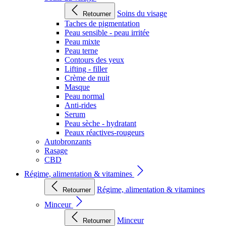
Soins du visage
Retourner
Taches de pigmentation
Peau sensible - peau irritée
Peau mixte
Peau terne
Contours des yeux
Lifting - filler
Crème de nuit
Masque
Peau normal
Anti-rides
Serum
Peau sèche - hydratant
Peaux réactives-rougeurs
Autobronzants
Rasage
CBD
Régime, alimentation & vitamines
Régime, alimentation & vitamines
Retourner
Minceur
Minceur
Retourner