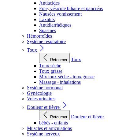
Antiacides
Foie, vésicule biliaire et pancréas
Nausées vomissement
Laxatifs
Antidiarrhéiques
Spasmes
Hémorroïdes
Système respiratoire
Toux
Toux
Retourner
Toux sèche
Toux grasse
Mix toux sèche - toux grasse
Massage - inhalations
Système hormonal
Gynécologie
Voies urinaires
Douleur et fièvre
Douleur et fièvre
Retourner
bébés - enfants
Muscles et articulations
Système nerveux