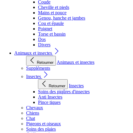
Coude
Cheville et pieds
Mains et pouce
Genou, hanche et jambes
Cou et épaule
Poignet
Torse et bassin
Dos
Divers
Animaux et insectes
Animaux et insectes
Retourner
Suppléments
Insectes
Insectes
Retourner
Soins des piqûres d'insectes
Anti Insectes
Pince tiques
Chevaux
Chiens
Chat
Pigeons et oiseaux
Soins des plaies