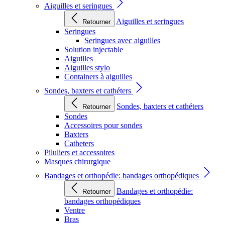
Aiguilles et seringues
Aiguilles et seringues
Retourner
Seringues
Seringues avec aiguilles
Solution injectable
Aiguilles
Aiguilles stylo
Containers à aiguilles
Sondes, baxters et cathéters
Sondes, baxters et cathéters
Retourner
Sondes
Accessoires pour sondes
Baxters
Catheters
Piluliers et accessoires
Masques chirurgique
Bandages et orthopédie: bandages orthopédiques
Bandages et orthopédie:
Retourner
bandages orthopédiques
Ventre
Bras