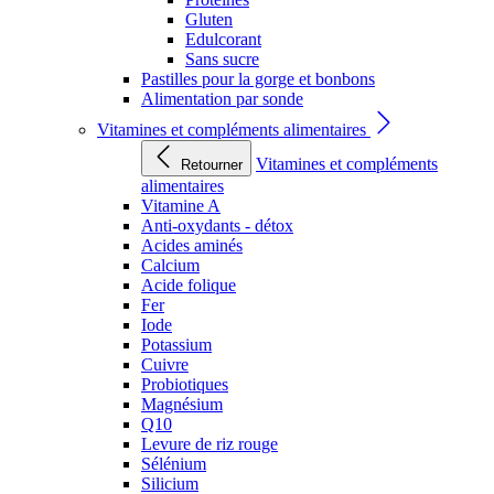
Gluten
Edulcorant
Sans sucre
Pastilles pour la gorge et bonbons
Alimentation par sonde
Vitamines et compléments alimentaires
Vitamines et compléments
Retourner
alimentaires
Vitamine A
Anti-oxydants - détox
Acides aminés
Calcium
Acide folique
Fer
Iode
Potassium
Cuivre
Probiotiques
Magnésium
Q10
Levure de riz rouge
Sélénium
Silicium