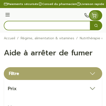
Aller au contenu
Paiements sécurisés
Conseil du pharmacien
Livraison rapide
Menu
Cherc
Rechercher
Accueil
/
Régime, alimentation & vitamines
/
Nutrithérapie et
Aide à arrêter de fumer
Filtre
Passer à la liste des produits
Prix
filter