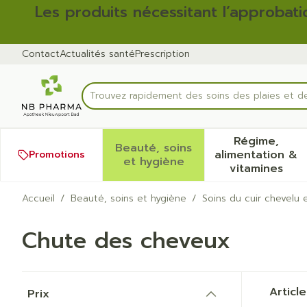
Aller au contenu
Diapositive 1 de 2
Les produits nécessitant l’approbati
Contact
Actualités santé
Prescription
Trouvez rapidement des soins des plaies et 
Rechercher
Régime,
Beauté, soins
alimentation &
Promotions
Afficher le sous-menu pour
Afficher
et hygiène
vitamines
Accueil
/
Beauté, soins et hygiène
/
Soins du cuir chevelu
Chute des cheveux
Passer à la liste des produits
Articl
Prix
filter