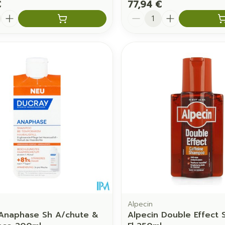
€
77,94 €
é
Quantité
Alpecin
Anaphase Sh A/chute &
Alpecin Double Effect