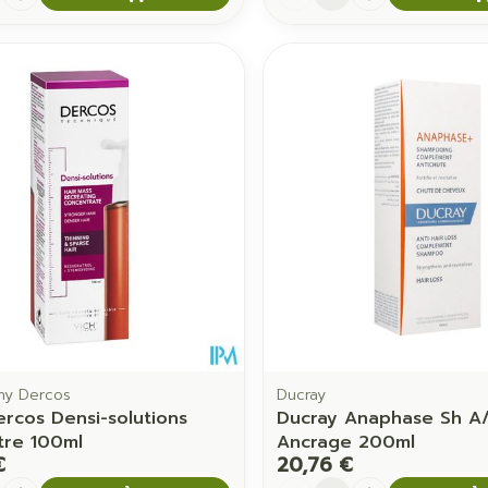
chy Dercos
Ducray
ercos Densi-solutions
Ducray Anaphase Sh A
tre 100ml
Ancrage 200ml
€
20,76 €
é
Quantité