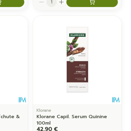
Klorane
/chute &
Klorane Capil. Serum Quinine
100ml
42,90 €