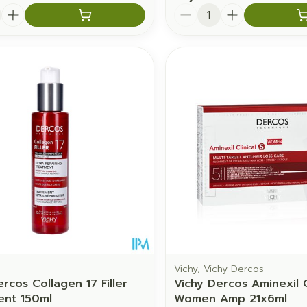
é
Quantité
Vichy, Vichy Dercos
rcos Collagen 17 Filler
Vichy Dercos Aminexil C
ent 150ml
Women Amp 21x6ml