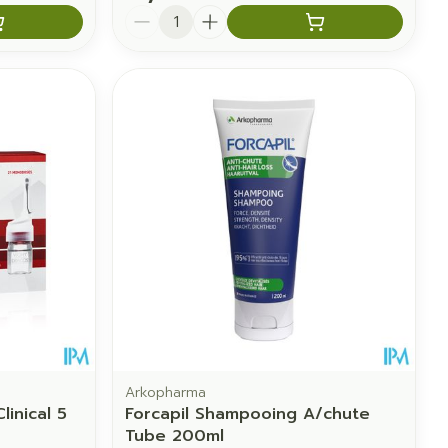
Quantité
Arkopharma
linical 5
Forcapil Shampooing A/chute
Tube 200ml