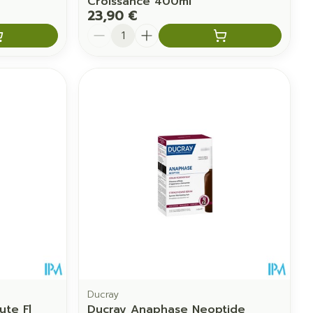
Croissance 400ml
23,90 €
Quantité
Ducray
ute Fl
Ducray Anaphase Neoptide