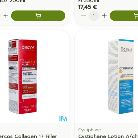
nce 200ml
Fl 250ml
€
17,45 €
é
Quantité
Cystiphane
rcos Collagen 17 Filler
Cystiphane Lotion A/ch