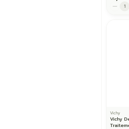
Quantit
Vichy
Vichy De
Traitem