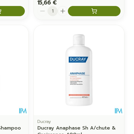
15,66 €
Quantité
Ducray
 Shampoo
Ducray Anaphase Sh A/chute &