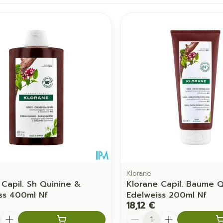
juster les valeurs minimales et maximales du prix.
Klorane
 Capil. Sh Quinine &
Klorane Capil. Baume Q
ss 400ml Nf
Edelweiss 200ml Nf
18,12 €
é
Quantité