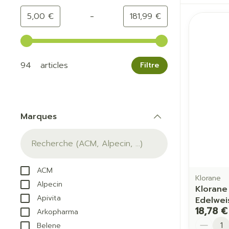
-
Valeur minimale
Valeur maximale
5,00 €
181,99 €
Utilisez les touches fléchées gauche et droite pour a
94 articles
Filtre
Marques
filter
ACM
Klorane
Alpecin
Klorane
Apivita
Edelwei
18,78 €
Arkopharma
Quantit
Belene