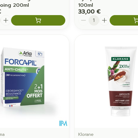
oing 200ml
100ml
€
33,00 €
é
Quantité
ma
Klorane