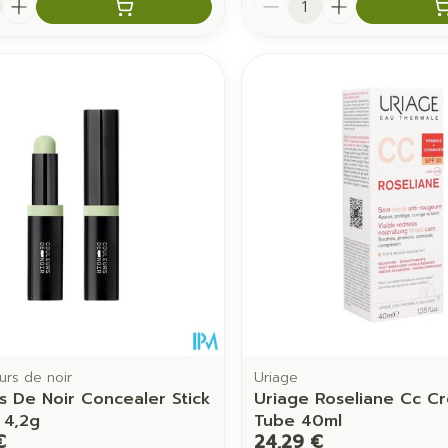
urs de noir
Uriage
s De Noir Concealer Stick
Uriage Roseliane Cc C
 4,2g
Tube 40ml
€
24,29 €