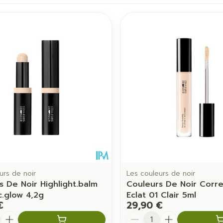
juster les valeurs minimales et maximales du prix.
urs de noir
Les couleurs de noir
s De Noir Highlight.balm
Couleurs De Noir Corr
c.glow 4,2g
Eclat 01 Clair 5ml
€
29,90 €
é
Quantité