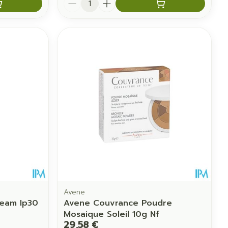
Avene
ream Ip30
Avene Couvrance Poudre
Mosaique Soleil 10g Nf
29,58 €