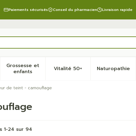
Paiements sécurisés
Conseil du pharmacien
Livraison rapide
Grossesse et
Vitalité 50+
Naturopathie
 la catégorie Beauté, soins et hygiène
 le sous-menu pour la catégorie Régime, alimentation 
Afficher le sous-menu pour la catégorie Gro
Afficher le sous-menu pour 
Afficher
enfants
ur de teint - camouflage
ouflage
es
1
-
24
sur
94