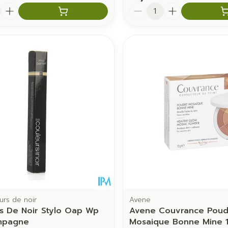
é
Quantité
urs de noir
Avene
s De Noir Stylo Oap Wp
Avene Couvrance Poud
mpagne
Mosaique Bonne Mine 