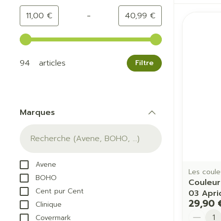
-
Valeur minimale
Valeur maximale
11,00 €
40,99 €
Utilisez les touches fléchées gauche et droite pour a
94 articles
Filtre
Marques
filter
Avene
Les coule
BOHO
Couleur
Cent pur Cent
03 Apri
29,90 
Clinique
Quantit
Covermark