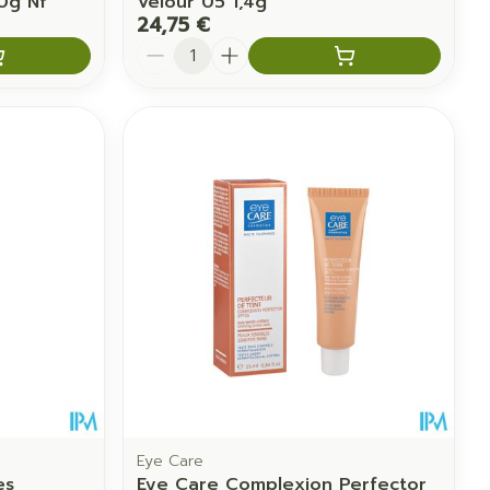
0g Nf
Velour 05 1,4g
24,75 €
Quantité
Eye Care
es
Eye Care Complexion Perfector