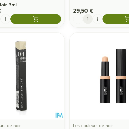
lair 3ml
€
29,50 €
é
Quantité
urs de noir
Les couleurs de noir