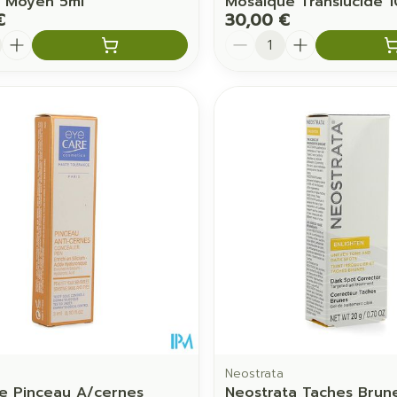
3 Moyen 5ml
Mosaique Translucide 1
€
30,00 €
é
Quantité
Neostrata
e Pinceau A/cernes
Neostrata Taches Brun