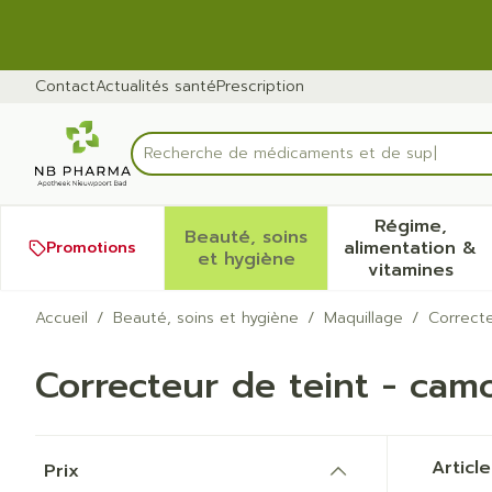
Aller au contenu
Diapositive 2 de 2
Contact
Actualités santé
Prescription
R
Rechercher
Régime,
Beauté, soins
alimentation &
Promotions
Afficher le sous-menu pour
Afficher
et hygiène
vitamines
Accueil
/
Beauté, soins et hygiène
/
Maquillage
/
Correcte
Correcteur de teint - cam
Passer à la liste des produits
Articl
Prix
filter