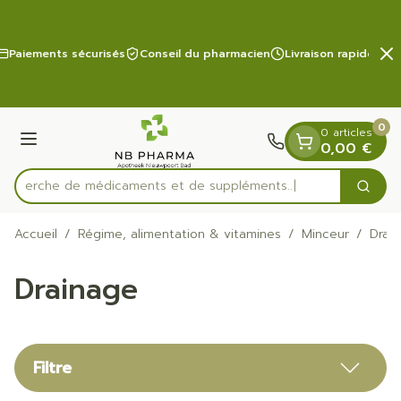
Diapositive 2 de 2
Aller au contenu
Paiements sécurisés
Conseil du pharmacien
Livraison rapide
0
0 articles
Menu
0,00 €
Recherche de médicaments
Cherc
Rechercher
Accueil
/
Régime, alimentation & vitamines
/
Minceur
/
Drai
Drainage
Filtre