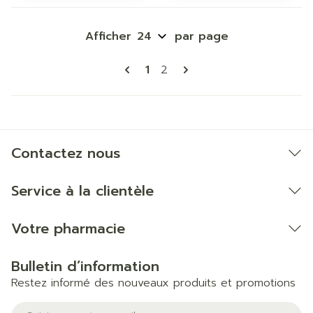
Afficher
par page
Pages
Vous lisez actuellement la p
Page
1
2
Contactez nous
Service à la clientèle
Votre pharmacie
Bulletin d’information
Restez informé des nouveaux produits et promotions
Adresse mail