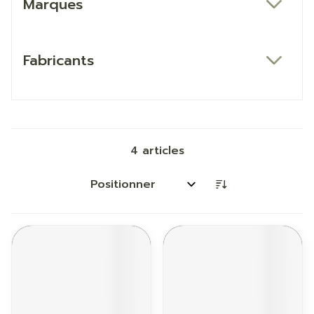
Marques
filter
Fabricants
filter
4
articles
Trier par: