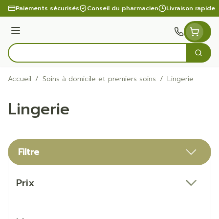
Aller au contenu
Paiements sécurisés
Conseil du pharmacien
Livraison rapide
Menu
Cherc
Rechercher
Accueil
/
Soins à domicile et premiers soins
/
Lingerie
Lingerie
Filtre
Passer à la liste des produits
Prix
filter