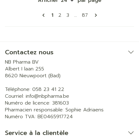
Afficher
par page
Pages
Vous lisez actuellement la page
Page
Page
Page
1
2
3
...
87
Contactez nous
NB Pharma BV
Albert I laan 255
8620
Nieuwpoort (Bad)
Téléphone:
058 23 41 22
Courriel:
info@
nbpharma.be
Numéro de licence:
381603
Pharmacien responsable:
Sophie Adriaens
Numéro TVA:
BE0465917724
Service à la clientèle