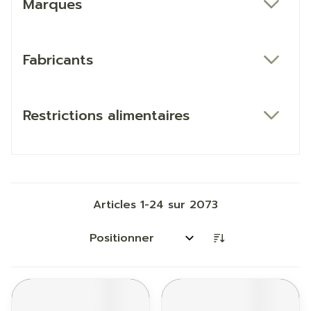
Marques
filter
Fabricants
filter
Restrictions alimentaires
filter
Articles
1
-
24
sur
2073
Trier par: