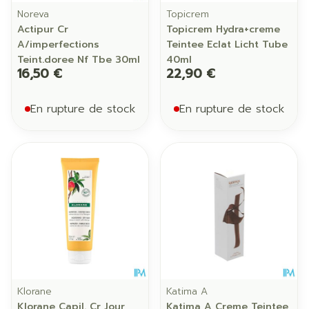
Noreva
Topicrem
Actipur Cr
Topicrem Hydra+creme
A/imperfections
Teintee Eclat Licht Tube
Teint.doree Nf Tbe 30ml
40ml
16,50 €
22,90 €
En rupture de stock
En rupture de stock
Klorane
Katima A
Klorane Capil. Cr Jour
Katima A Creme Teintee