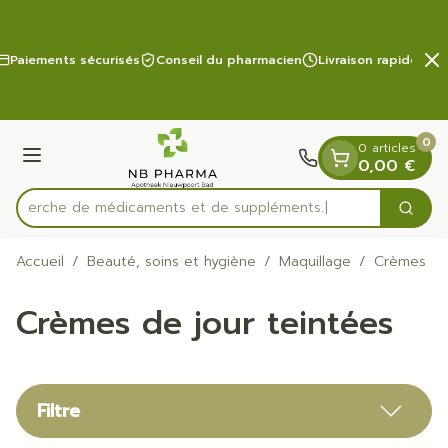
Diapositive 2 de 2
Aller au contenu
Paiements sécurisés
Conseil du pharmacien
Livraison rapide
0
0 articles
Menu
0,00 €
Recherche de médicament
Cherc
Rechercher
Accueil
/
Beauté, soins et hygiène
/
Maquillage
/
Crèmes de 
Crèmes de jour teintées
Filtre