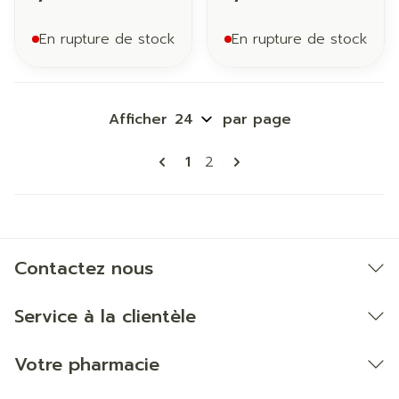
En rupture de stock
En rupture de stock
Afficher
par page
Pages
Vous lisez actuellement la p
Page
1
2
Contactez nous
Service à la clientèle
Votre pharmacie