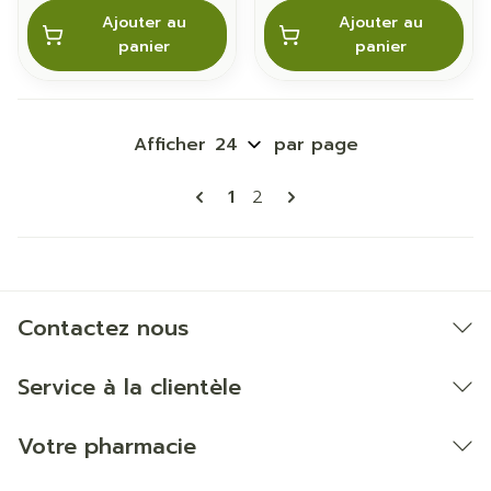
Ajouter au
Ajouter au
panier
panier
Afficher
par page
Pages
Vous lisez actuellement la p
Page
1
2
Contactez nous
Service à la clientèle
Votre pharmacie