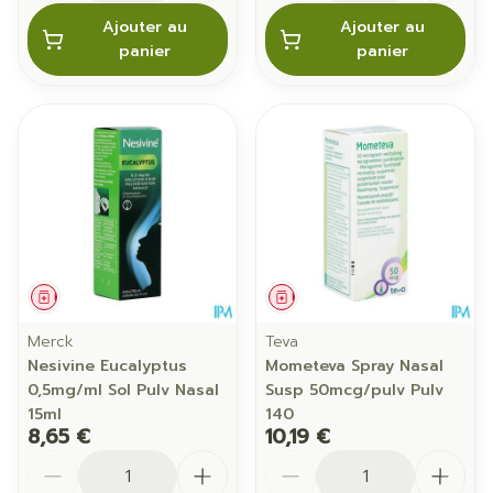
Ajouter au
Ajouter au
panier
panier
Médicament
Médicament
Merck
Teva
Nesivine Eucalyptus
Mometeva Spray Nasal
0,5mg/ml Sol Pulv Nasal
Susp 50mcg/pulv Pulv
15ml
140
8,65 €
10,19 €
Quantité
Quantité