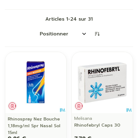
Articles
1
-
24
sur
31
Trier par:
Médicament
Médicament
Melisana
Rhinospray Nez Bouche
Rhinofebryl Caps 30
1,18mg/ml Spr Nasal Sol
15ml