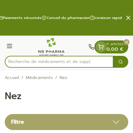
Diapositive 2 de 2
Aller au contenu
Paiements sécurisés
Conseil du pharmacien
Livraison rapide
0
0 articles
Menu
0,00 €
Recherche d
Cherc
Rechercher
Accueil
/
Médicaments
/
Nez
Nez
Filtre