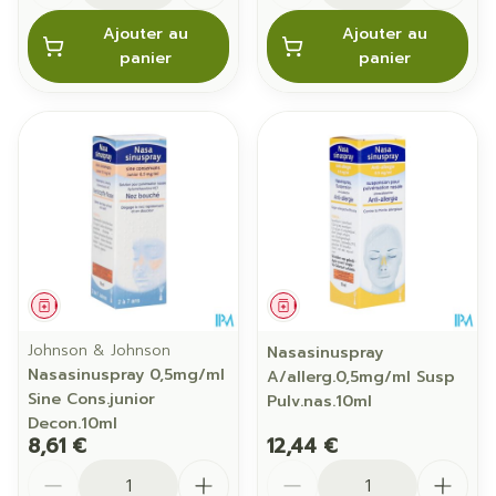
Ajouter au
Ajouter au
panier
panier
Médicament
Médicament
Johnson & Johnson
Nasasinuspray
Nasasinuspray 0,5mg/ml
A/allerg.0,5mg/ml Susp
Sine Cons.junior
Pulv.nas.10ml
Decon.10ml
8,61 €
12,44 €
Quantité
Quantité