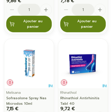
9,86 €
7,78 €
Quantité
Quantité
Ajouter au
Ajouter au
panier
panier
Médicament
Médicament
Melisana
Rhinathiol
Sofrasolone Spray Nas
Rhinathiol Antirhinitis
Microdos 10ml
Tabl 40
7,15 €
9,72 €