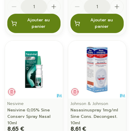
Quantité
Quantité
Ajouter au
Ajouter au
panier
panier
Médicament
Médicament
Nesivine
Johnson & Johnson
Nesivine 0,05% Sine
Nasasinuspray 1mg/ml
Conserv Spray Nasal
Sine Cons. Decongest.
10ml
10ml
8,65 €
8,61 €