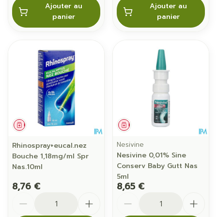
Ajouter au
Ajouter au
panier
panier
Médicament
Médicament
Nesivine
Rhinospray+eucal.nez
Nesivine 0,01% Sine
Bouche 1,18mg/ml Spr
Conserv Baby Gutt Nas
Nas.10ml
5ml
8,76 €
8,65 €
Quantité
Quantité