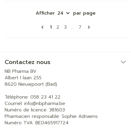
Afficher
par page
Pages
Vous lisez actuellement la page
Page
Page
Page
1
2
3
...
7
Contactez nous
NB Pharma BV
Albert I laan 255
8620
Nieuwpoort (Bad)
Téléphone:
058 23 41 22
Courriel:
info@
nbpharma.be
Numéro de licence:
381603
Pharmacien responsable:
Sophie Adriaens
Numéro TVA:
BE0465917724