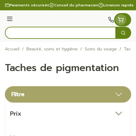
Aller au contenu
Paiements sécurisés
Conseil du pharmacien
Livraison rapide
Menu
Cherc
Rechercher
Accueil
/
Beauté, soins et hygiène
/
Soins du visage
/
Tache
Taches de pigmentation
Filtre
Passer à la liste des produits
Prix
filter