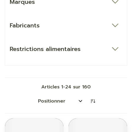
Marques
filter
Fabricants
filter
Restrictions alimentaires
filter
Articles
1
-
24
sur
160
Trier par: