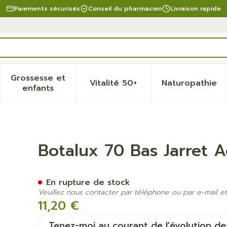
Paiements sécurisés
Conseil du pharmacien
Livraison rapide
Grossesse et
Vitalité 50+
Naturopathie
 la catégorie Beauté, soins et hygiène
 le sous-menu pour la catégorie Régime, alimentation 
Afficher le sous-menu pour la catégorie Gro
Afficher le sous-menu pour 
Afficher
enfants
Nero N2
Botalux 70 Bas Jarret 
En rupture de stock
Veuillez nous contacter par téléphone ou par e-mail et
11,20 €
Tenez-moi au courant de l'évolution des