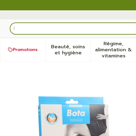
Aller au contenu
Rechercher
Régime,
Beauté, soins
alimentation &
Promotions
Afficher le sous-menu pour
Afficher
et hygiène
vitamines
Botalux 70 Bas Jarret Ad 