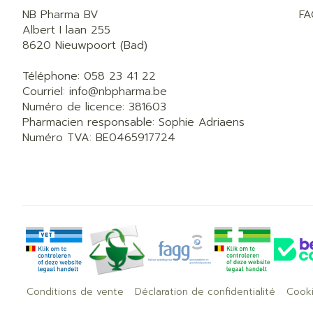
NB Pharma BV
F
Albert I laan 255
8620
Nieuwpoort (Bad)
Téléphone:
058 23 41 22
Courriel:
info@
nbpharma.be
Numéro de licence:
381603
Pharmacien responsable:
Sophie Adriaens
Numéro TVA:
BE0465917724
Conditions de vente
Déclaration de confidentialité
Cook