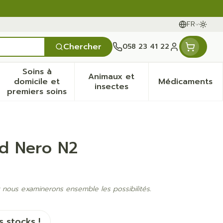
FR
Passe
Langues
Chercher
058 23 41 22
Menu client
Soins à
Animaux et
domicile et
Médicaments
& vitamines
ssesse et enfants
la catégorie Vitalité 50+
 le sous-menu pour la catégorie Naturopathie
Afficher le sous-menu pour la catégorie Soin
Afficher le sous-menu pour
Afficher
insectes
premiers soins
Ad Nero N2
 nous examinerons ensemble les possibilités.
 stocks !