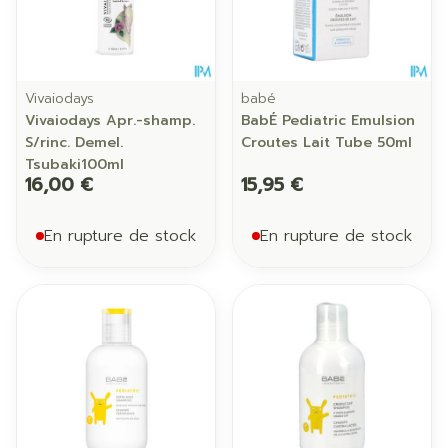
Vivaiodays
babé
Vivaiodays Apr.-shamp.
BabÉ Pediatric Emulsion
S/rinc. Demel.
Croutes Lait Tube 50ml
Tsubaki100ml
16,00 €
15,95 €
En rupture de stock
En rupture de stock