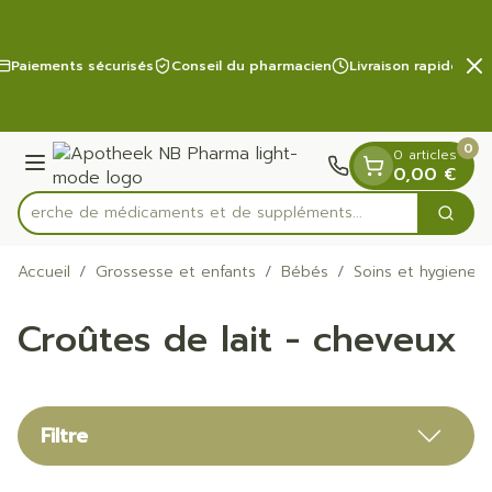
Diapositive 2 de 2
Aller au contenu
Paiements sécurisés
Conseil du pharmacien
Livraison rapide
0
0 articles
Menu
0,00 €
Recherche de médicaments et de supplém
Cherc
Rechercher
Accueil
/
Grossesse et enfants
/
Bébés
/
Soins et hygiene
Croûtes de lait - cheveux
Filtre