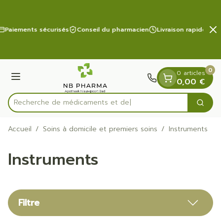
Diapositive 2 de 2
Aller au contenu
Paiements sécurisés
Conseil du pharmacien
Livraison rapide
0
0 articles
Menu
0,00 €
Recherche de
Cherc
Rechercher
Accueil
/
Soins à domicile et premiers soins
/
Instruments
Instruments
Filtre