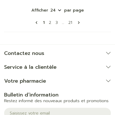
Afficher
par page
Pages
Vous lisez actuellement la page
Page
Page
Page
1
2
3
...
21
Contactez nous
Service à la clientèle
Votre pharmacie
Bulletin d’information
Restez informé des nouveaux produits et promotions
Adresse mail