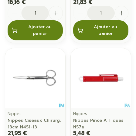
16,16 €
21,83 €
Quantité
Quantité
Ajouter au
Ajouter au
panier
panier
Nippes
Nippes
Nippes Ciseaux Chirurg.
Nippes Pince A Tiques
13cm N451-13
N57e
21,95 €
5,48 €