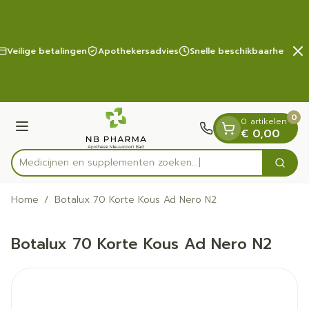
Dia 2 van 2
Ga naar de inhoud
Veilige betalingen
Apothekersadvies
Snelle beschikbaarheid
0
0 artikelen
Menu
€ 0,00
Medicijnen en supplementen zoeken...
Zoek
Product, merk, categorie...
Home
/
Botalux 70 Korte Kous Ad Nero N2
Botalux 70 Korte Kous Ad Nero N2