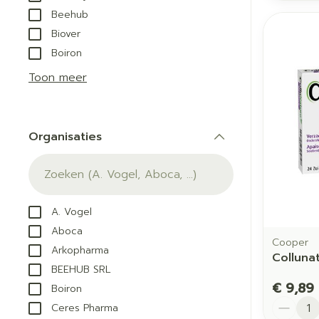
Beehub
Biover
Boiron
Toon meer
Organisaties
filter
A. Vogel
Aboca
Cooper
Arkopharma
Colluna
BEEHUB SRL
€ 9,89
Boiron
Aantal
Ceres Pharma