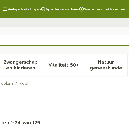
Veilige betalingen
Apothekersadvies
Snelle beschikbaarheid
Zwangerschap
Natuur
Vitaliteit 50+
eid, verzorging en hygiëne categorie
menu voor Dieet, voeding en vitamines categorie
Toon submenu voor Zwangerschap en kinder
Toon submenu voor Vitalite
Toon sub
en kinderen
geneeskunde
welzijn
/
Keel
cten
1
-
24
van
129