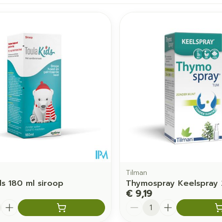
imale en maximale prijswaarden aan te passen.
Tilman
ds 180 ml siroop
Thymospray Keelspray 
€ 9,19
Aantal