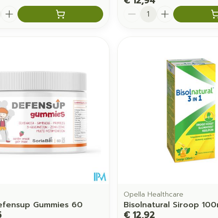
€ 12,94
Aantal
Opella Healthcare
Defensup Gummies 60
Bisolnatural Siroop 100
5
€ 12,92