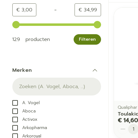
-
Minimumwaarde
Maximale waarde
€ 3,00
€ 34,99
Gebruik de pijltjestoetsen links en rechts om de min
129 producten
Filteren
Merken
filter
A. Vogel
Qualiphar
Aboca
Toulaki
€ 14,60
Activox
Aantal
Arkopharma
Arkoroyal