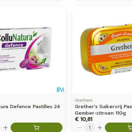
Grethers
tura Defence Pastilles 24
Grether's Suikervrij Past
Gember-citroen 110g
€ 10,81
Aantal