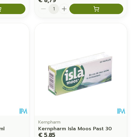
€ 8,79
Aantal
Kernpharm
ml
Kernpharm Isla Moos Past 30
€ 5,85