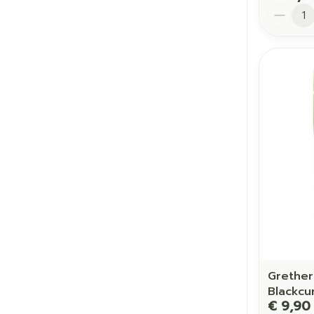
Aantal
Grether'
Blackcur
€ 9,90