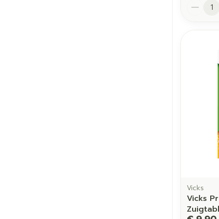
Aantal
Vicks
Vicks P
Zuigtabl