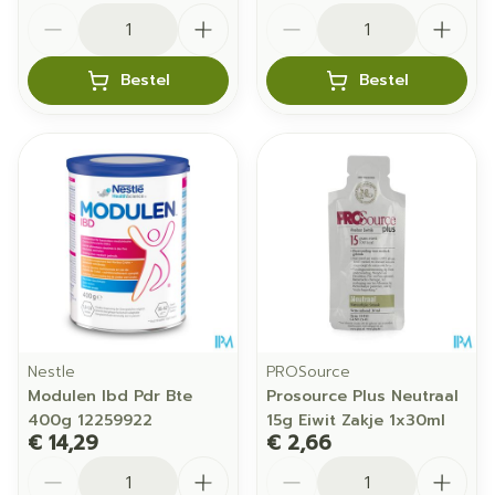
Aantal
Aantal
Bestel
Bestel
Nestle
PROSource
Modulen Ibd Pdr Bte
Prosource Plus Neutraal
400g 12259922
15g Eiwit Zakje 1x30ml
€ 14,29
€ 2,66
Aantal
Aantal