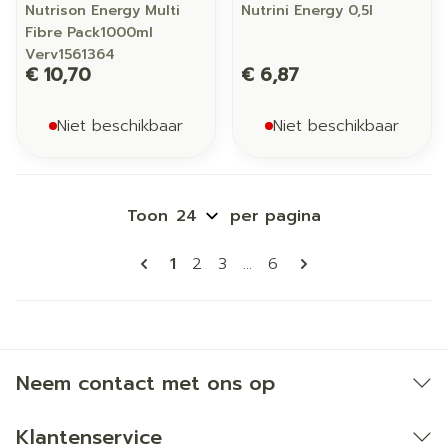
Nutrison Energy Multi
Nutrini Energy 0,5l
Fibre Pack1000ml
Verv1561364
€ 10,70
€ 6,87
Niet beschikbaar
Niet beschikbaar
Toon
per pagina
Pagina's
U lees momenteel pagina
Pagina
Pagina
Pagina
1
2
3
...
6
Neem contact met ons op
Klantenservice