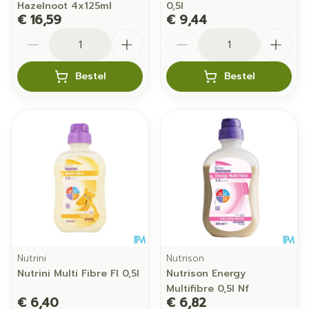
Hazelnoot 4x125ml
0,5l
€ 16,59
€ 9,44
Aantal
Aantal
Bestel
Bestel
Nutrini
Nutrison
Nutrini Multi Fibre Fl 0,5l
Nutrison Energy
Multifibre 0,5l Nf
€ 6,40
€ 6,82