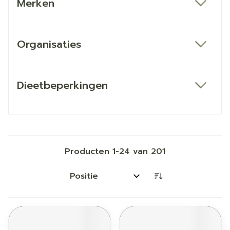
Merken
filter
Organisaties
filter
Dieetbeperkingen
filter
Producten
1
-
24
van
201
Sorteer op: