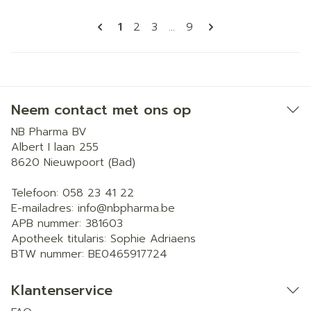
Pagina's
U lees momenteel pagina
Pagina
Pagina
Pagina
1
2
3
...
9
Neem contact met ons op
NB Pharma BV
Albert I laan 255
8620
Nieuwpoort (Bad)
Telefoon:
058 23 41 22
E-mailadres:
info@
nbpharma.be
APB nummer:
381603
Apotheek titularis:
Sophie Adriaens
BTW nummer:
BE0465917724
Klantenservice