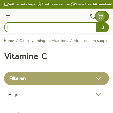
Ga naar de inhoud
Veilige betalingen
Apothekersadvies
Snelle beschikbaarheid
Menu
Zoek
Product, merk, categorie...
Home
/
Dieet, voeding en vitamines
/
Vitamines en supplem
Vitamine C
Filteren
Doorgaan naar productlijst
Prijs
filter