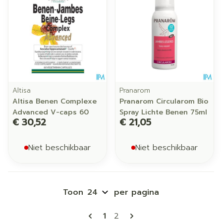
Altisa
Pranarom
Altisa Benen Complexe
Pranarom Circularom Bio
Advanced V-caps 60
Spray Lichte Benen 75ml
€ 30,52
€ 21,05
Niet beschikbaar
Niet beschikbaar
Toon
per pagina
Pagina's
U lees momenteel pagina
Pagina
1
2