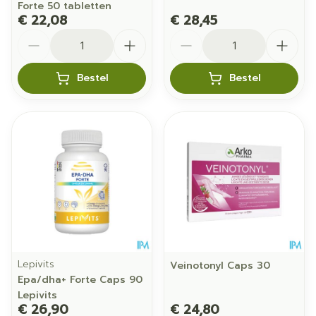
Forte 50 tabletten
€ 22,08
€ 28,45
Aantal
Aantal
Bestel
Bestel
Lepivits
Veinotonyl Caps 30
Epa/dha+ Forte Caps 90
Lepivits
€ 26,90
€ 24,80