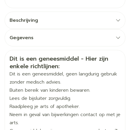
Beschrijving
Gegevens
CNK
3101789
Veiligheidsinformatie
Dit is een geneesmiddel - Hier zijn
enkele richtlijnen:
Organisaties
Boiron
Dit is een geneesmiddel, geen langdurig gebruik
Merken
Boiron
zonder medisch advies.
Buiten bereik van kinderen bewaren.
Breedte
17 mm
Lees de bijsluiter zorgvuldig.
Raadpleeg je arts of apotheker.
Lengte
64 mm
Neem in geval van bijwerkingen contact op met je
arts.
Diepte
15 mm