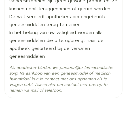
Geneesmiddelen zijn geen gewone producten. Ze
kunnen nooit teruggenomen of geruild worden.
Hoeveelheid
De wet verbiedt apothekers om ongebruikte
4
Verpakking
geneesmiddelen terug te nemen.
In het belang van uw veiligheid worden alle
Kamertemperatuur (15°C -
Behoud
geneesmiddelen die u terugbrengt naar de
25°C)
apotheek gesorteerd bij de vervallen
geneesmiddelen.
Als apotheker bieden we persoonlijke farmaceutische
zorg. Na aankoop van een geneesmiddel of medisch
hulpmiddel kun je contact met ons opnemen als je
vragen hebt. Aarzel niet om contact met ons op te
nemen via mail of telefoon.