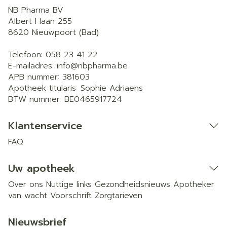
NB Pharma BV
Albert I laan 255
8620
Nieuwpoort (Bad)
Telefoon:
058 23 41 22
E-mailadres:
info@
nbpharma.be
APB nummer:
381603
Apotheek titularis:
Sophie Adriaens
BTW nummer:
BE0465917724
Klantenservice
FAQ
Uw apotheek
Over ons
Nuttige links
Gezondheidsnieuws
Apotheker
van wacht
Voorschrift
Zorgtarieven
Nieuwsbrief