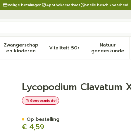
Veilige betalingen
Apothekersadvies
Snelle beschikbaarheid
Zwangerschap
Natuur
Vitaliteit 50+
eid, verzorging en hygiëne categorie
menu voor Dieet, voeding en vitamines categorie
Toon submenu voor Zwangerschap en kinder
Toon submenu voor Vitalite
Toon sub
en kinderen
geneeskunde
 Gl Boiron
Lycopodium Clavatum X
Geneesmiddel
Op bestelling
€ 4,59