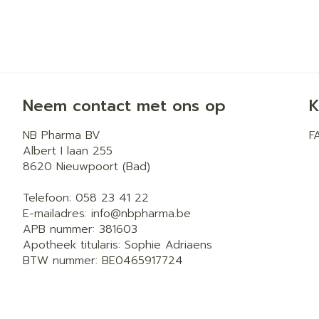
Neem contact met ons op
K
NB Pharma BV
F
Albert I laan 255
8620
Nieuwpoort (Bad)
Telefoon:
058 23 41 22
E-mailadres:
info@
nbpharma.be
APB nummer:
381603
Apotheek titularis:
Sophie Adriaens
BTW nummer:
BE0465917724