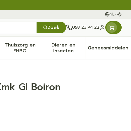
NL
Oversc
Talen
Zoek
058 23 41 22
Klant menu
Thuiszorg en
Dieren en
Geneesmiddelen
en categorie
it 50+ categorie
menu voor Natuur geneeskunde categorie
Toon submenu voor Thuiszorg en EHBO categ
Toon submenu voor Dieren 
Toon sub
EHBO
insecten
mk Gl Boiron