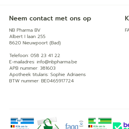
Neem contact met ons op
K
NB Pharma BV
F
Albert I laan 255
8620
Nieuwpoort (Bad)
Telefoon:
058 23 41 22
E-mailadres:
info@
nbpharma.be
APB nummer:
381603
Apotheek titularis:
Sophie Adriaens
BTW nummer:
BE0465917724