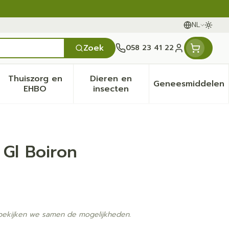
NL
Oversc
Talen
Zoek
058 23 41 22
Klant menu
Thuiszorg en
Dieren en
Geneesmiddelen
en categorie
it 50+ categorie
menu voor Natuur geneeskunde categorie
Toon submenu voor Thuiszorg en EHBO categ
Toon submenu voor Dieren 
Toon sub
EHBO
insecten
Gl Boiron
 bekijken we samen de mogelijkheden.