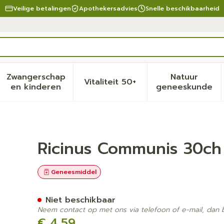
Veilige betalingen
Apothekersadvies
Snelle beschikbaarheid
Zwangerschap
Natuur
Vitaliteit 50+
eid, verzorging en hygiëne categorie
menu voor Dieet, voeding en vitamines categorie
Toon submenu voor Zwangerschap en kinder
Toon submenu voor Vitalite
Toon sub
en kinderen
geneeskunde
 Boiron
Ricinus Communis 30ch 
Geneesmiddel
Niet beschikbaar
Neem contact op met ons via telefoon of e-mail, dan
€ 4,59