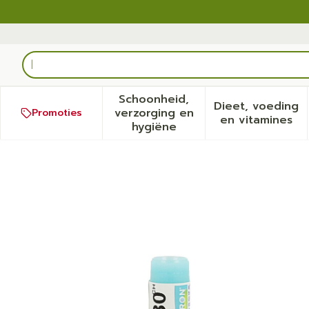
Ga naar de inhoud
Product, merk, categorie...
Schoonheid,
Dieet, voeding
verzorging en
Promoties
Toon submenu voor Schoonh
Toon sub
en vitamines
hygiëne
Ricinus Communis 30ch Gl