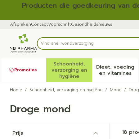
Ga naar de inhoud
Dia 1 van 2
Producten die goedkeuring van de
Afspraken
Contact
Voorschrift
Gezondheidsnieuws
Product, merk, categorie...
Schoonheid,
Dieet, voeding
verzorging en
Promoties
Toon submenu voor Schoonh
Toon sub
en vitamines
hygiëne
Home
/
Schoonheid, verzorging en hygiëne
/
Mond
/
Dro
Droge mond
Doorgaan naar productlijst
18
pro
Prijs
filter