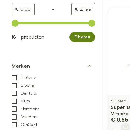
-
Minimumwaarde
Maximale waarde
€ 0,00
€ 21,99
Gebruik de pijltjestoetsen links en rechts om de min
18 producten
Filteren
Merken
filter
Biotene
Bioxtra
Dentaid
VF Med
Gum
Super D
Hartmann
Vf-med
Miradent
€ 0,86
OraCoat
Aantal