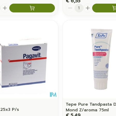
€ 6,55
Aantal
Tepe Pure Tandpasta 
 25x3 P/s
Mond Z/aroma 75ml
€ 5,49