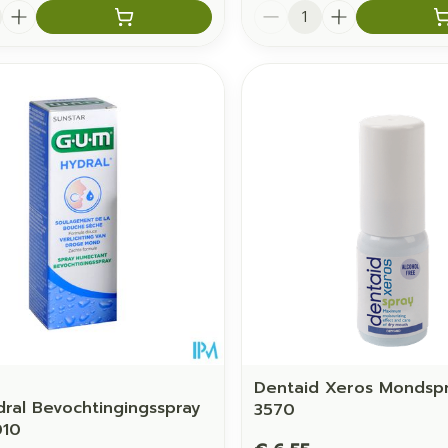
Aantal
Dentaid Xeros Mondspr
ral Bevochtingingsspray
3570
010