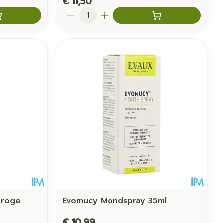
€ 11,50
Aantal
Droge
Evomucy Mondspray 35ml
€ 10,99