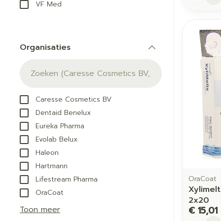
VF Med
Organisaties
filter
Caresse Cosmetics BV
Dentaid Benelux
Eureka Pharma
Evolab Belux
Haleon
Hartmann
OraCoat
Lifestream Pharma
Xylimel
OraCoat
2x20
Toon meer
€ 15,01
Aantal