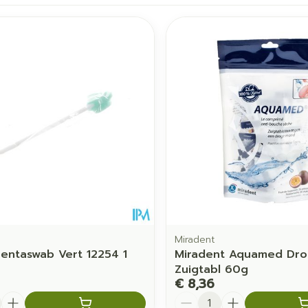
imale en maximale prijswaarden aan te passen.
Miradent
entaswab Vert 12254 1
Miradent Aquamed Dr
Zuigtabl 60g
€ 8,36
Aantal