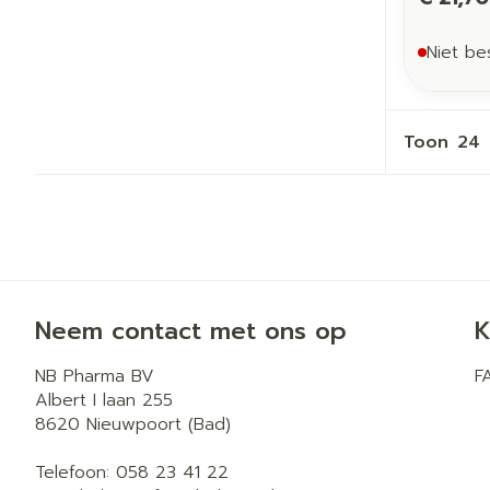
Niet be
Toon
Neem contact met ons op
K
NB Pharma BV
F
Albert I laan 255
8620
Nieuwpoort (Bad)
Telefoon:
058 23 41 22