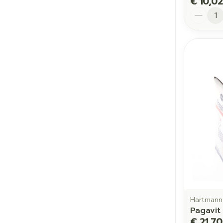
€ 10,02
Aantal
Hartmann
Pagavit
€ 21,70