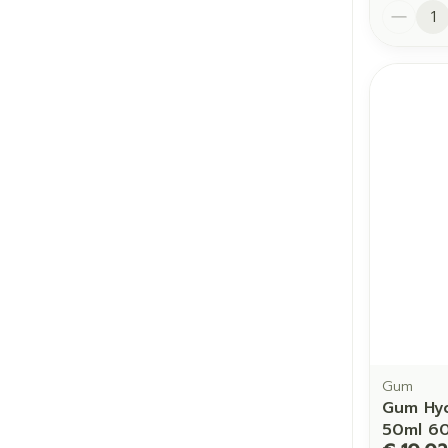
Aantal
Gum
Gum Hyd
50ml 6