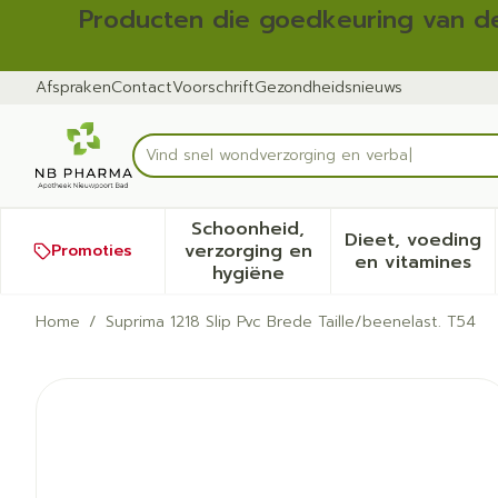
Ga naar de inhoud
Dia 1 van 2
Producten die goedkeuring van de
Afspraken
Contact
Voorschrift
Gezondheidsnieuws
Vind snel w
Product, merk, categorie...
Schoonheid,
Dieet, voeding
verzorging en
Promoties
Toon submenu voor Schoonh
Toon sub
en vitamines
hygiëne
Home
/
Suprima 1218 Slip Pvc Brede Taille/beenelast. T54
Suprima 1218 Slip Pvc Bred