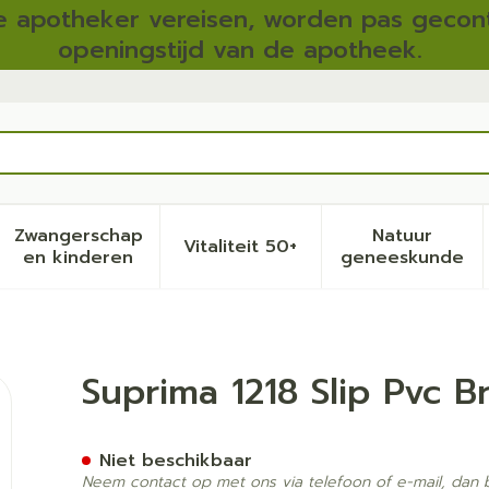
 apotheker vereisen, worden pas gecont
openingstijd van de apotheek.
Zwangerschap
Natuur
Vitaliteit 50+
eid, verzorging en hygiëne categorie
menu voor Dieet, voeding en vitamines categorie
Toon submenu voor Zwangerschap en kinder
Toon submenu voor Vitalite
Toon sub
en kinderen
geneeskunde
e Taille/beenelast. T54
Suprima 1218 Slip Pvc B
Niet beschikbaar
Neem contact op met ons via telefoon of e-mail, dan