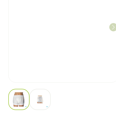
View larger image
View larger image