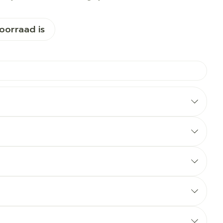
voorraad is
rbanden