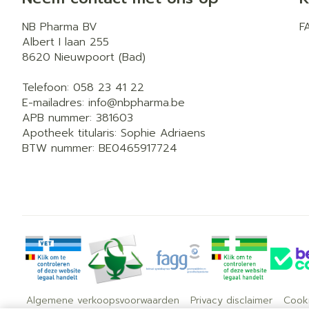
NB Pharma BV
F
Albert I laan 255
8620
Nieuwpoort (Bad)
Telefoon:
058 23 41 22
E-mailadres:
info@
nbpharma.be
APB nummer:
381603
Apotheek titularis:
Sophie Adriaens
BTW nummer:
BE0465917724
Algemene verkoopsvoorwaarden
Privacy disclaimer
Cook