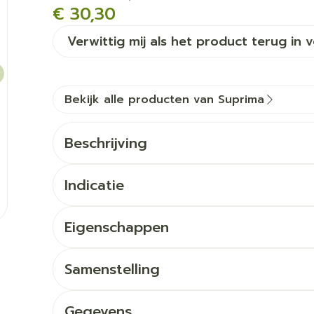
€ 30,30
Verwittig mij als het product terug in 
Bekijk alle producten van Suprima
Beschrijving
Indicatie
Eigenschappen
Zachte brede been- en tailleband
Ideaal als bescherming boven incontinentieve
Samenstelling
Zijnaden gelast
Sluiting
Gegevens