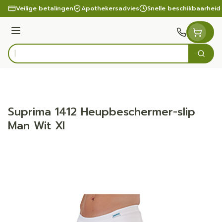
Ga naar de inhoud
Veilige betalingen
Apothekersadvies
Snelle beschikbaarheid
Menu
Zoek
Product, merk, categorie...
Suprima 1412 Heupbeschermer-slip
Man Wit Xl