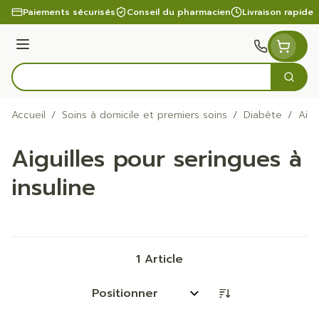
Aller au contenu
Paiements sécurisés
Conseil du pharmacien
Livraison rapide
Menu
Cherc
Rechercher
Accueil
/
Soins à domicile et premiers soins
/
Diabète
/
Aigu
Aiguilles pour seringues à
insuline
1
Article
Trier par: