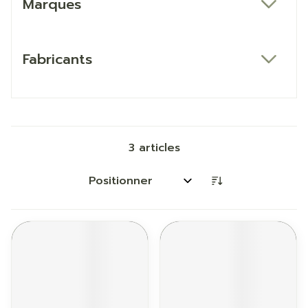
Marques
filter
Fabricants
filter
3
articles
Trier par: