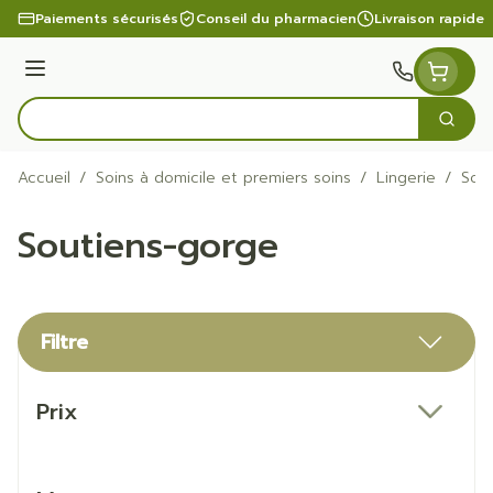
Aller au contenu
Paiements sécurisés
Conseil du pharmacien
Livraison rapide
Menu
Cherc
Rechercher
Accueil
/
Soins à domicile et premiers soins
/
Lingerie
/
Sou
Soutiens-gorge
Filtre
Passer à la liste des produits
Prix
filter