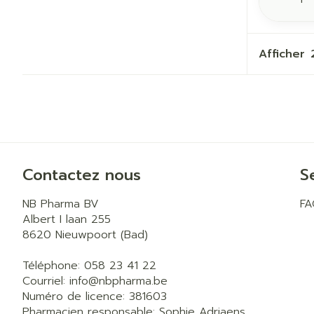
Afficher
Contactez nous
S
NB Pharma BV
F
Albert I laan 255
8620
Nieuwpoort (Bad)
Téléphone:
058 23 41 22
Courriel:
info@
nbpharma.be
Numéro de licence:
381603
Pharmacien responsable:
Sophie Adriaens