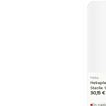
Heka
Hekapla
Sterile
30,15 €
En rupt