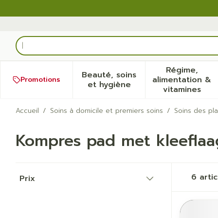
Aller au contenu
Rechercher
Régime,
Beauté, soins
alimentation &
Promotions
Afficher le sous-menu pour
Afficher
et hygiène
vitamines
Accueil
/
Soins à domicile et premiers soins
/
Soins des pla
Kompres pad met kleeflaa
Passer à la liste des produits
6
artic
Prix
filter