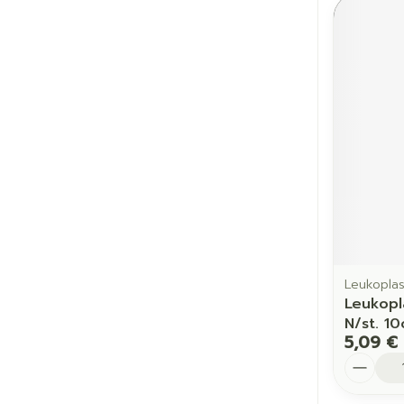
Leukoplas
Leukopl
N/st. 1
5,09 €
Quantit