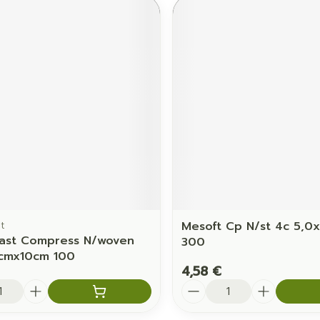
t
Mesoft Cp N/st 4c 5,0
ast Compress N/woven
300
0cmx10cm 100
4,58 €
é
Quantité