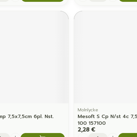
Molnlycke
p 7,5x7,5cm 6pl. Nst.
Mesoft S Cp N/st 4c 7,
100 157100
2,28 €
é
Quantité