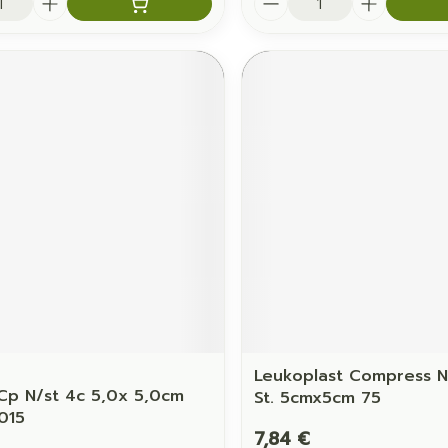
e
Leukoplast Compress 
Cp N/st 4c 5,0x 5,0cm
St. 5cmx5cm 75
015
7,84 €