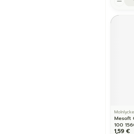
Molnlyck
Mesoft 
100 156
1,59 €