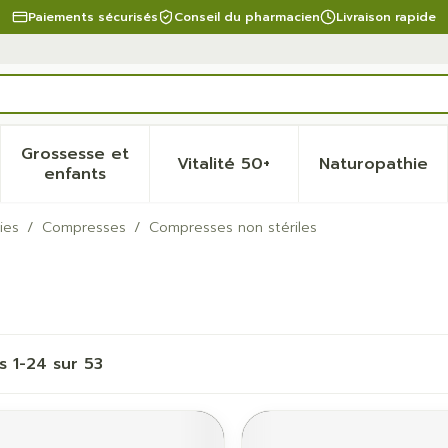
Paiements sécurisés
Conseil du pharmacien
Livraison rapide
Grossesse et
Vitalité 50+
Naturopathie
 la catégorie Beauté, soins et hygiène
 le sous-menu pour la catégorie Régime, alimentation 
Afficher le sous-menu pour la catégorie Gro
Afficher le sous-menu pour 
Afficher
enfants
ies
/
Compresses
/
Compresses non stériles
es
1
-
24
sur
53