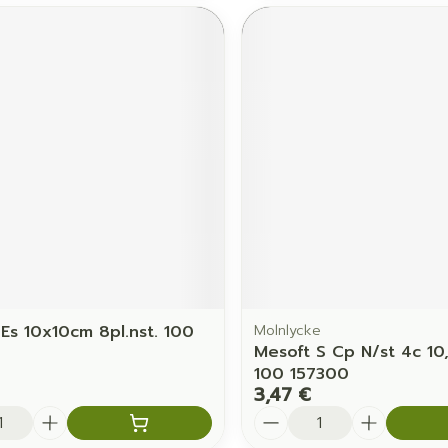
 Es 10x10cm 8pl.nst. 100
Molnlycke
Mesoft S Cp N/st 4c 1
100 157300
3,47 €
é
Quantité