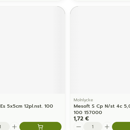
Molnlycke
 Es 5x5cm 12pl.nst. 100
Mesoft S Cp N/st 4c 5
100 157000
1,72 €
é
Quantité