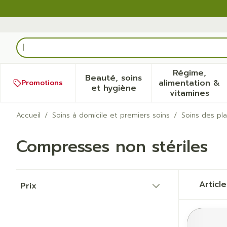
Aller au contenu
Rechercher
Régime,
Beauté, soins
alimentation &
Promotions
Afficher le sous-menu pour
Afficher
et hygiène
vitamines
Accueil
/
Soins à domicile et premiers soins
/
Soins des pla
Compresses non stériles
Passer à la liste des produits
Articl
Prix
filter