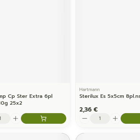
Hartmann
p Cp Ster Extra 6pl
Sterilux Es 5x5cm 8pl.n
30g 25x2
2,36 €
é
Quantité