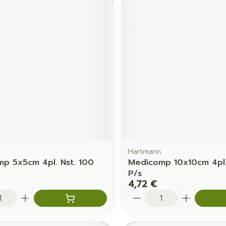
Hartmann
p 5x5cm 4pl. Nst. 100
Medicomp 10x10cm 4pl.
P/s
4,72 €
é
Quantité