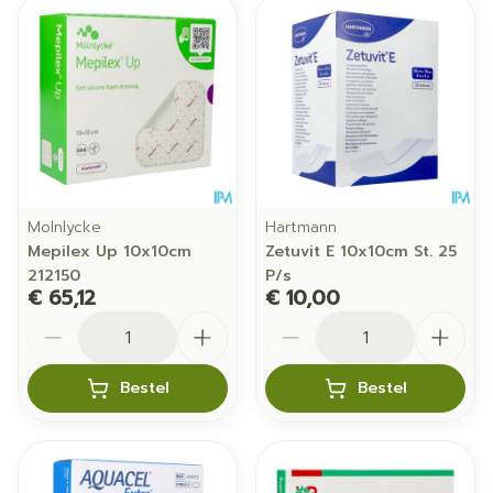
Molnlycke
Hartmann
Mepilex Up 10x10cm
Zetuvit E 10x10cm St. 25
212150
P/s
€ 65,12
€ 10,00
Aantal
Aantal
Bestel
Bestel