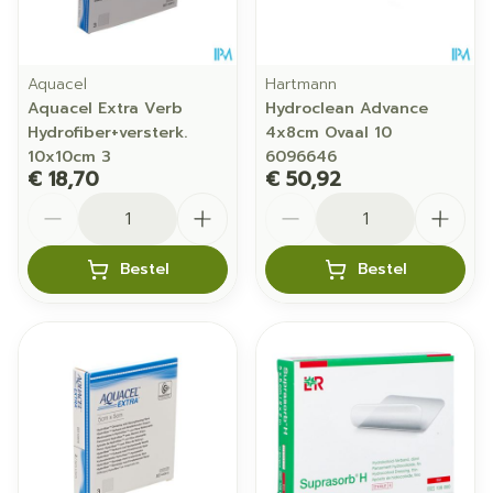
Aquacel
Hartmann
Aquacel Extra Verb
Hydroclean Advance
Hydrofiber+versterk.
4x8cm Ovaal 10
10x10cm 3
6096646
€ 18,70
€ 50,92
Aantal
Aantal
Bestel
Bestel