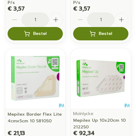
P/s
P/s
€ 3,57
€ 3,57
Aantal
Aantal
Bestel
Bestel
Molnlycke
Mepilex Border Flex Lite
Mepilex Up 10x20cm 10
4cmx5cm 10 581050
212250
€ 21,13
€ 92,34