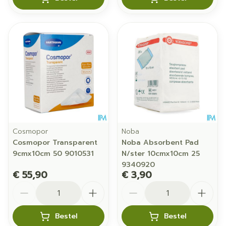
Cosmopor
Noba
Cosmopor Transparent
Noba Absorbent Pad
9cmx10cm 50 9010531
N/ster 10cmx10cm 25
9340920
€ 55,90
€ 3,90
Aantal
Aantal
Bestel
Bestel