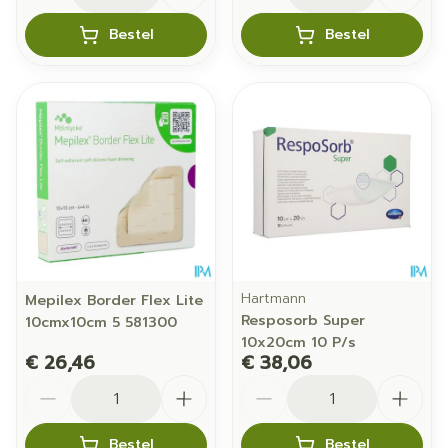
Bestel
Bestel
Hartmann
Mepilex Border Flex Lite
Resposorb Super
10cmx10cm 5 581300
10x20cm 10 P/s
€ 26,46
€ 38,06
Aantal
Aantal
Bestel
Bestel