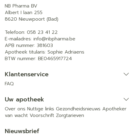
NB Pharma BV
Albert I laan 255
8620
Nieuwpoort (Bad)
Telefoon:
058 23 41 22
E-mailadres:
info@
nbpharma.be
APB nummer:
381603
Apotheek titularis:
Sophie Adriaens
BTW nummer:
BE0465917724
Klantenservice
FAQ
Uw apotheek
Over ons
Nuttige links
Gezondheidsnieuws
Apotheker
van wacht
Voorschrift
Zorgtarieven
Nieuwsbrief