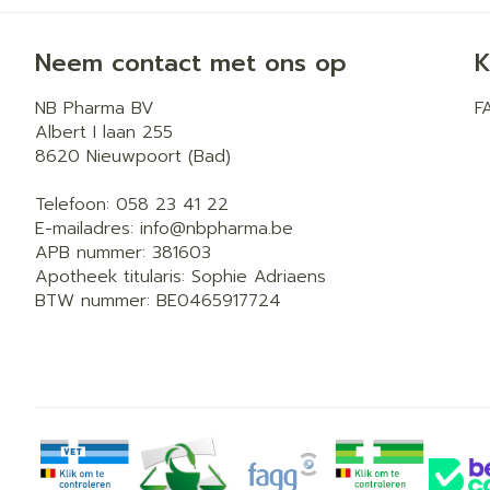
Neem contact met ons op
K
NB Pharma BV
F
Albert I laan 255
8620
Nieuwpoort (Bad)
Telefoon:
058 23 41 22
E-mailadres:
info@
nbpharma.be
APB nummer:
381603
Apotheek titularis:
Sophie Adriaens
BTW nummer:
BE0465917724