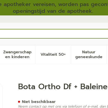
 apotheker vereisen, worden pas gecont
openingstijd van de apotheek.
Zwangerschap
Natuur
Vitaliteit 50+
eid, verzorging en hygiëne categorie
menu voor Dieet, voeding en vitamines categorie
Toon submenu voor Zwangerschap en kinder
Toon submenu voor Vitalite
Toon sub
en kinderen
geneeskunde
1000 Gr N5
Bota Ortho Df + Balein
Niet beschikbaar
Neem contact op met ons via telefoon of e-mail, dan