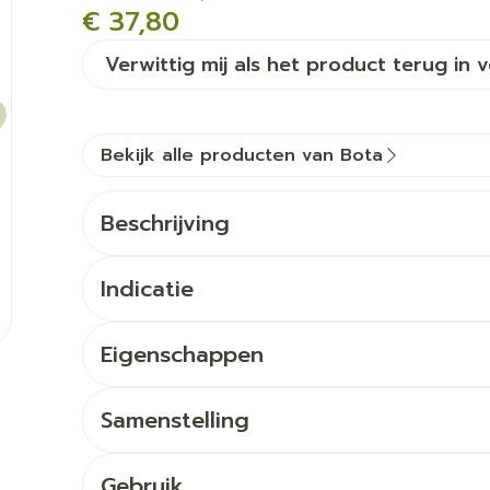
€ 37,80
Verwittig mij als het product terug in 
Bekijk alle producten van Bota
Beschrijving
Indicatie
Eigenschappen
Knieverband in ademend, hoog elastisch 3D ge
Geïntegreerde laterale verstevigingen (twee sp
Samenstelling
Zijdelingse versteviging met uitneembare sch
Anatomisch gebreid materiaal met hoge elastic
Gebruik