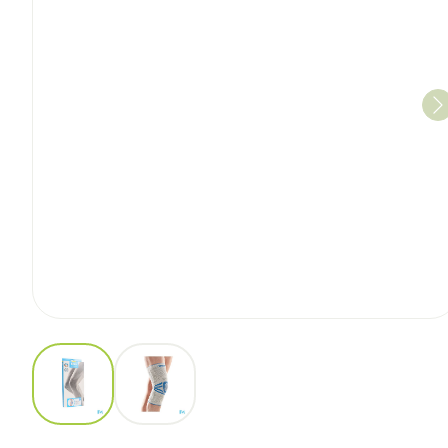
View larger image
View larger image