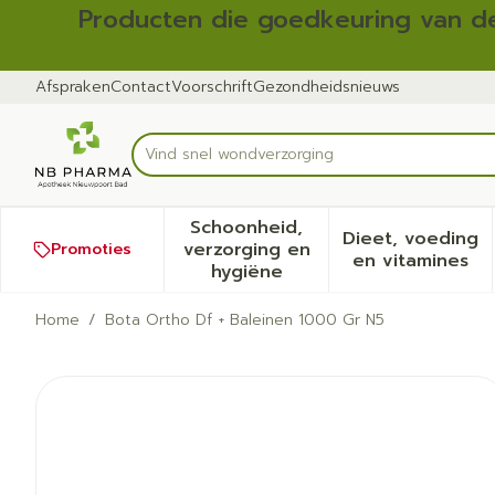
Ga naar de inhoud
Dia 1 van 2
Producten die goedkeuring van de
Afspraken
Contact
Voorschrift
Gezondheidsnieuws
Product, merk, categorie...
Schoonheid,
Dieet, voeding
verzorging en
Promoties
Toon submenu voor Schoonh
Toon sub
en vitamines
hygiëne
Home
/
Bota Ortho Df + Baleinen 1000 Gr N5
Bota Ortho Df + Baleinen 