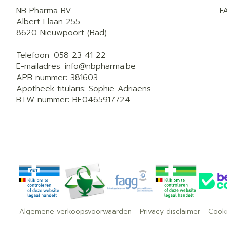
NB Pharma BV
F
Albert I laan 255
8620
Nieuwpoort (Bad)
Telefoon:
058 23 41 22
E-mailadres:
info@
nbpharma.be
APB nummer:
381603
Apotheek titularis:
Sophie Adriaens
BTW nummer:
BE0465917724
Algemene verkoopsvoorwaarden
Privacy disclaimer
Cook