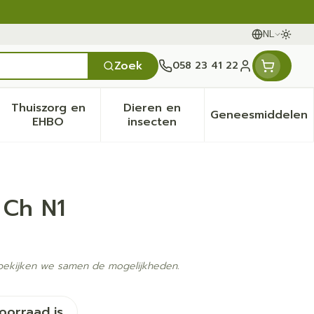
NL
Oversc
Talen
Zoek
058 23 41 22
Klant menu
Thuiszorg en
Dieren en
Geneesmiddelen
en categorie
it 50+ categorie
menu voor Natuur geneeskunde categorie
Toon submenu voor Thuiszorg en EHBO categ
Toon submenu voor Dieren 
Toon sub
EHBO
insecten
 Ch N1
 bekijken we samen de mogelijkheden.
voorraad is