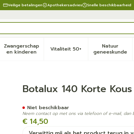
Veilige betalingen
Apothekersadvies
Snelle beschikbaarheid
Zwangerschap
Natuur
Vitaliteit 50+
eid, verzorging en hygiëne categorie
menu voor Dieet, voeding en vitamines categorie
Toon submenu voor Zwangerschap en kinder
Toon submenu voor Vitalite
Toon sub
en kinderen
geneeskunde
 N1
Botalux 140 Korte Kous
Niet beschikbaar
Neem contact op met ons via telefoon of e-mail, dan
€ 14,50
Verwittig mij als het product terug in 