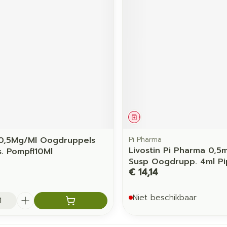
middel
Geneesmiddel
l 0,5Mg/Ml Oogdruppels
Pi Pharma
Livostin Pi Pharma 0,5
s. Pompfl10Ml
Susp Oogdrupp. 4ml Pi
€ 14,14
Niet beschikbaar