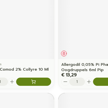
middel
Geneesmiddel
m
Allergodil 0,05% Pi Ph
 Comod 2% Collyre 10 Ml
Oogdruppels 6ml Pip
€ 13,29
Aantal