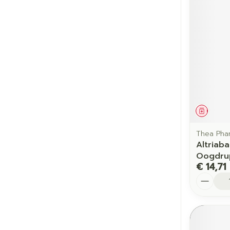
Genees
Thea Pha
Altriab
Oogdrup
€ 14,71
Aantal