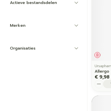
Actieve bestandsdelen
filter
Merken
filter
Organisaties
filter
Genees
Ursaphar
Allergo
€ 9,98
Aantal