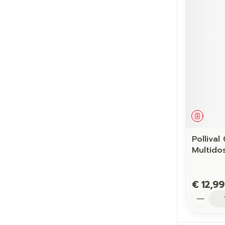
Genees
Polliva
Multido
€ 12,99
Aantal