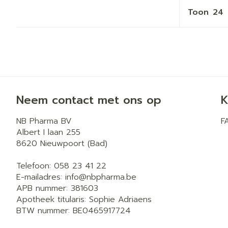
Toon
Neem contact met ons op
K
NB Pharma BV
F
Albert I laan 255
8620
Nieuwpoort (Bad)
Telefoon:
058 23 41 22
E-mailadres:
info@
nbpharma.be
APB nummer:
381603
Apotheek titularis:
Sophie Adriaens
BTW nummer:
BE0465917724