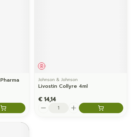
Geneesmiddel
i Pharma
Johnson & Johnson
Livostin Collyre 4ml
€ 14,14
Aantal