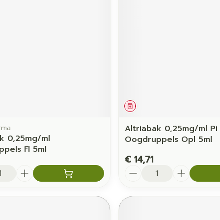
middel
Geneesmiddel
rma
Altriabak 0,25mg/ml P
ak 0,25mg/ml
Oogdruppels Opl 5ml
pels Fl 5ml
€ 14,71
Aantal