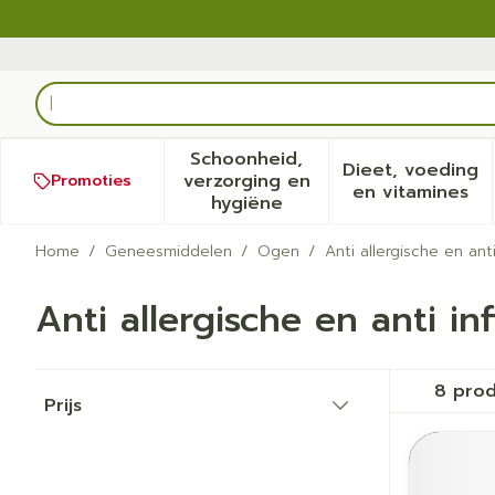
Ga naar de inhoud
Product, merk, categorie...
Schoonheid,
Dieet, voeding
verzorging en
Promoties
Toon submenu voor Schoonh
Toon sub
en vitamines
hygiëne
Home
/
Geneesmiddelen
/
Ogen
/
Anti allergische en an
Anti allergische en anti i
Doorgaan naar productlijst
8
prod
Prijs
filter