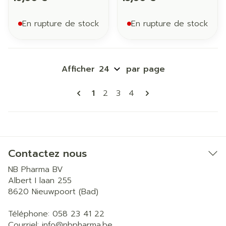
En rupture de stock
En rupture de stock
Afficher
par page
Pages
Vous lisez actuellement la page
Page
Page
Page
1
2
3
4
Contactez nous
NB Pharma BV
Albert I laan 255
8620
Nieuwpoort (Bad)
Téléphone:
058 23 41 22
Courriel:
info@
nbpharma.be