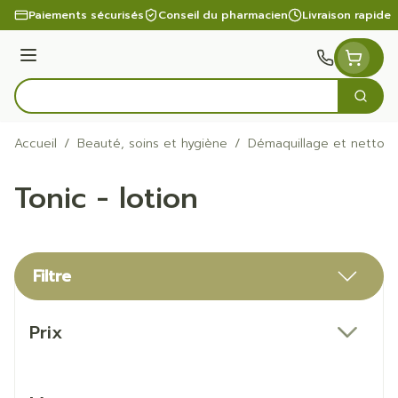
Aller au contenu
Paiements sécurisés
Conseil du pharmacien
Livraison rapide
Menu
Cherc
Rechercher
Accueil
/
Beauté, soins et hygiène
/
Démaquillage et nettoy
Tonic - lotion
Filtre
Passer à la liste des produits
Prix
filter