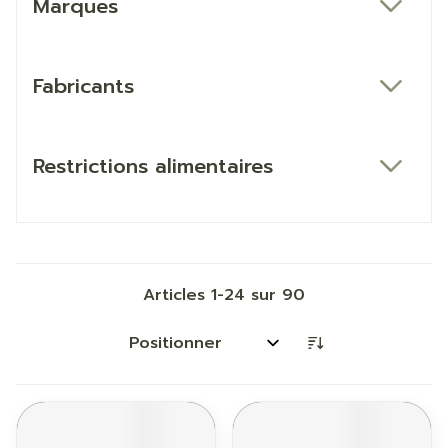
Marques
filter
Fabricants
filter
Restrictions alimentaires
filter
Articles
1
-
24
sur
90
Trier par: